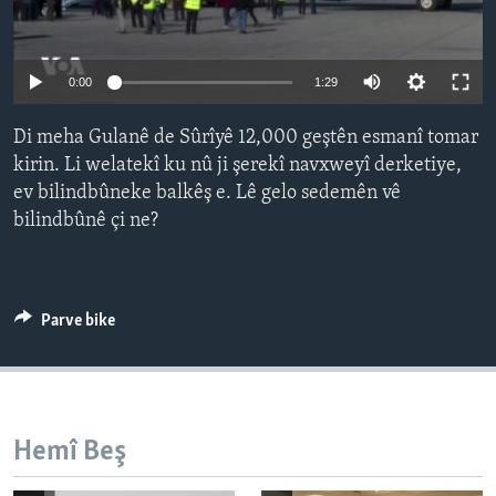
ÇAND Û HUNER
SERNIVÎS
Auto
0:00
1:29
SORANÎ
240p
Di meha Gulanê de Sûrîyê 12,000 geştên esmanî tomar
360p
Learning English
kirin. Li welatekî ku nû ji şerekî navxweyî derketiye,
ev bilindbûneke balkêş e. Lê gelo sedemên vê
480p
Auto
240p
360p
480p
FOLLOW US
bilindbûnê çi ne?
720p
720p
1080p
1080p
Zimanên Din
Parve bike
Hemî Beş