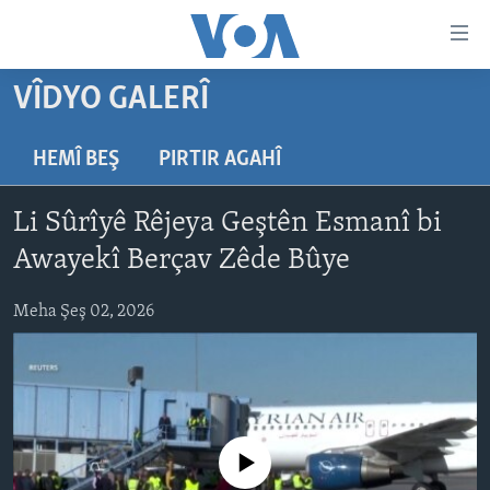
Lînkên
eksesibilîtî
Yekser
VÎDYO GALERÎ
here
DESTPÊK
naveroka
NÛÇE
HEMÎ BEŞ
PIRTIR AGAHÎ
serekî
HERÊMÊN KURDAN
Yekser
VÎDYO GALERÎ
Li Sûrîyê Rêjeya Geştên Esmanî bi
here
AMERÎKA
FOTO GALERÎ
Malpera
Awayekî Berçav Zêde Bûye
TIRKÎYE
RADYO
serekî
Yekser
Meha Şeş 02, 2026
SÛRÎYE
HEVPEYVÎN
here
ÎRAQ
Lêgerînê
ÎRAN
ROJHILATA NAVÎN
No media source currently available
CÎHAN