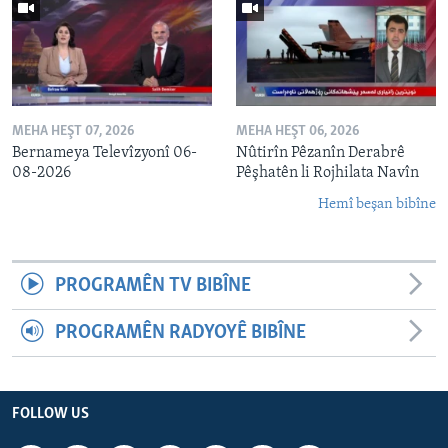
MEHA HEŞT 07, 2026
MEHA HEŞT 06, 2026
Bernameya Televîzyonî 06-
Nûtirîn Pêzanîn Derabrê
08-2026
Pêşhatên li Rojhilata Navîn
Hemî beşan bibîne
PROGRAMÊN TV BIBÎNE
PROGRAMÊN RADYOYÊ BIBÎNE
FOLLOW US