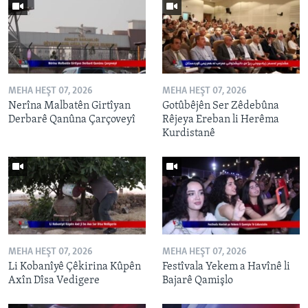
MEHA HEŞT 07, 2026
MEHA HEŞT 07, 2026
Nerîna Malbatên Girtîyan
Gotûbêjên Ser Zêdebûna
Derbarê Qanûna Çarçoveyî
Rêjeya Ereban li Herêma
Kurdistanê
MEHA HEŞT 07, 2026
MEHA HEŞT 07, 2026
Li Kobanîyê Çêkirina Kûpên
Festîvala Yekem a Havînê li
Axîn Dîsa Vedigere
Bajarê Qamişlo