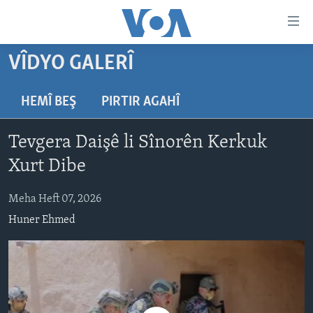
Lînkên
eksesibilîtî
Yekser
VÎDYO GALERÎ
here
DESTPÊK
naveroka
NÛÇE
HEMÎ BEŞ
PIRTIR AGAHÎ
serekî
HERÊMÊN KURDAN
Yekser
VÎDYO GALERÎ
Tevgera Daişê li Sînorên Kerkuk
here
AMERÎKA
FOTO GALERÎ
Malpera
Xurt Dibe
TIRKÎYE
RADYO
serekî
Yekser
Meha Heft 07, 2026
SÛRÎYE
HEVPEYVÎN
here
Huner Ehmed
ÎRAQ
Lêgerînê
ÎRAN
ROJHILATA NAVÎN
CÎHAN