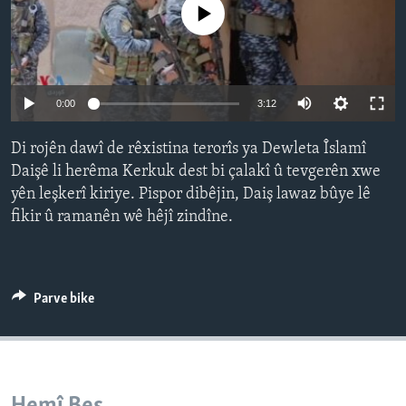
No media source currently available
ÇAND Û HUNER
SERNIVÎS
SORANÎ
Auto
0:00
3:12
Learning English
240p
Di rojên dawî de rêxistina terorîs ya Dewleta Îslamî
360p
Daişê li herêma Kerkuk dest bi çalakî û tevgerên xwe
FOLLOW US
yên leşkerî kiriye. Pispor dibêjin, Daiş lawaz bûye lê
480p
Auto
240p
360p
480p
fikir û ramanên wê hêjî zindîne.
720p
720p
1080p
1080p
Zimanên Din
Parve bike