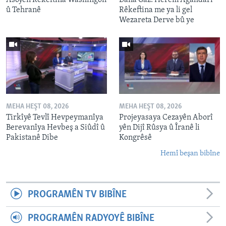
û Tehranê
Rêkeftina me ya li gel
Wezareta Derve bû ye
MEHA HEŞT 08, 2026
MEHA HEŞT 08, 2026
Tirkîyê Tevlî Hevpeymanîya
Projeyasaya Cezayên Aborî
Berevanîya Hevbeş a Siûdî û
yên Dijî Rûsya û Îranê li
Pakistanê Dibe
Kongrêsê
Hemî beşan bibîne
PROGRAMÊN TV BIBÎNE
PROGRAMÊN RADYOYÊ BIBÎNE