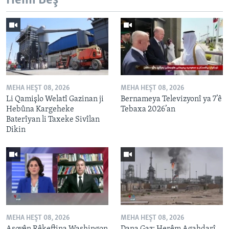
Hemî Beş
MEHA HEŞT 08, 2026
MEHA HEŞT 08, 2026
Li Qamişlo Welatî Gazinan ji
Bernameya Televizyonî ya 7’ê
Hebûna Kargeheke
Tebaxa 2026’an
Baterîyan li Taxeke Sivîlan
Dikin
MEHA HEŞT 08, 2026
MEHA HEŞT 08, 2026
Asoyên Rêkeftina Washingon
Dana Gaz: Herêm Agahdarî