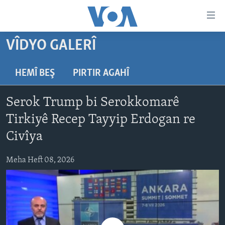
Lînkên
eksesibilîtî
Yekser
VÎDYO GALERÎ
here
DESTPÊK
naveroka
NÛÇE
HEMÎ BEŞ
PIRTIR AGAHÎ
serekî
HERÊMÊN KURDAN
Yekser
VÎDYO GALERÎ
Serok Trump bi Serokkomarê
here
AMERÎKA
FOTO GALERÎ
Malpera
Tirkiyê Recep Tayyip Erdogan re
TIRKÎYE
RADYO
serekî
Civîya
Yekser
SÛRÎYE
HEVPEYVÎN
here
Meha Heft 08, 2026
ÎRAQ
Lêgerînê
ÎRAN
ROJHILATA NAVÎN
CÎHAN