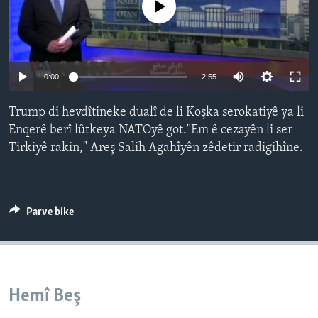
No media source currently available
ÇAND Û HUNER
SERNIVÎS
SORANÎ
Auto
0:00
2:55
240p
Learning English
Trump di hevdîtineke dualî de li Koşka serokatiyê ya li
360p
Enqerê berî lûtkeya NATOyê got."Em ê cezayên li ser
FOLLOW US
Tirkiyê rakin," Areş Salih Agahîyên zêdetir radigihîne.
480p
Auto
240p
360p
480p
720p
720p
1080p
1080p
Zimanên Din
Parve bike
Hemî Beş