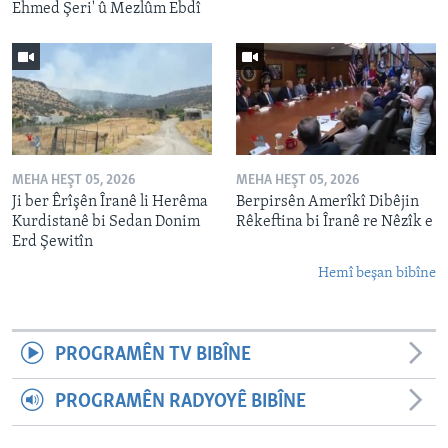
Ehmed Şeri' û Mezlûm Ebdî
MEHA HEŞT 05, 2026
MEHA HEŞT 05, 2026
Ji ber Êrîşên Îranê li Herêma
Berpirsên Amerîkî Dibêjin
Kurdistanê bi Sedan Donim
Rêkeftina bi Îranê re Nêzîk e
Erd Şewitîn
Hemî beşan bibîne
PROGRAMÊN TV BIBÎNE
PROGRAMÊN RADYOYÊ BIBÎNE