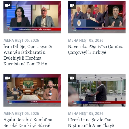
MEHA HEŞT 05, 2026
MEHA HEŞT 05, 2026
Îran Dibêje; Operasyonên
Naveroka Pêşnivîsa Qanûna
Wan yên Îstîxbaratî û
Çarçoveyî li Tirkîyê
Ewlehiyê li Herêma
Kurdistanê Dom Dikin
MEHA HEŞT 05, 2026
MEHA HEŞT 05, 2026
Agahî Derabrê Kombûna
Pîrozkirina Şevderîya
Serokê Demkî yê Sûriyê
Niştimanî li Amerîkayê