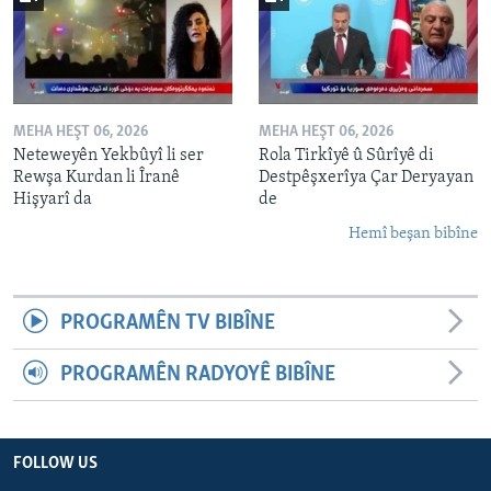
MEHA HEŞT 06, 2026
MEHA HEŞT 06, 2026
Neteweyên Yekbûyî li ser
Rola Tirkîyê û Sûrîyê di
Rewşa Kurdan li Îranê
Destpêşxerîya Çar Deryayan
Hişyarî da
de
Hemî beşan bibîne
PROGRAMÊN TV BIBÎNE
PROGRAMÊN RADYOYÊ BIBÎNE
FOLLOW US