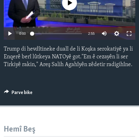
No media source currently available
ÇAND Û HUNER
SERNIVÎS
SORANÎ
Auto
0:00
2:55
240p
Learning English
Trump di hevdîtineke dualî de li Koşka serokatiyê ya li
360p
Enqerê berî lûtkeya NATOyê got."Em ê cezayên li ser
FOLLOW US
Tirkiyê rakin," Areş Salih Agahîyên zêdetir radigihîne.
480p
Auto
240p
360p
480p
720p
720p
1080p
1080p
Zimanên Din
Parve bike
Hemî Beş