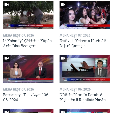
MEHA HEŞT 07, 2026
MEHA HEŞT 07, 2026
Li Kobanîyê Çêkirina Kûpên
Festîvala Yekem a Havînê li
Axîn Dîsa Vedigere
Bajarê Qamişlo
MEHA HEŞT 07, 2026
MEHA HEŞT 06, 2026
Bernameya Televîzyonî 06-
Nûtirîn Pêzanîn Derabrê
08-2026
Pêşhatên li Rojhilata Navîn