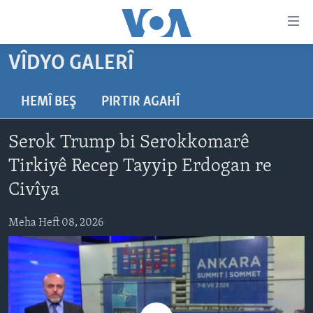
Lînkên
eksesibilîtî
Yekser
VÎDYO GALERÎ
here
DESTPÊK
naveroka
NÛÇE
HEMÎ BEŞ
PIRTIR AGAHÎ
serekî
HERÊMÊN KURDAN
Yekser
VÎDYO GALERÎ
Serok Trump bi Serokkomarê
here
AMERÎKA
FOTO GALERÎ
Malpera
Tirkiyê Recep Tayyip Erdogan re
TIRKÎYE
RADYO
serekî
Civîya
Yekser
SÛRÎYE
HEVPEYVÎN
here
Meha Heft 08, 2026
ÎRAQ
Lêgerînê
ÎRAN
ROJHILATA NAVÎN
CÎHAN