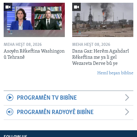
MEHA HEŞT 08, 2026
MEHA HEŞT 08, 2026
Asoyên Rêkeftina Washingon
Dana Gaz: Herêm Agahdarî
û Tehranê
Rêkeftina me ya li gel
Wezareta Derve bû ye
Hemî beşan bibîne
PROGRAMÊN TV BIBÎNE
PROGRAMÊN RADYOYÊ BIBÎNE