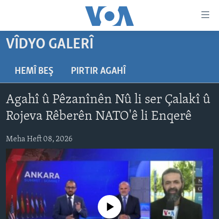
Lînkên
eksesibilîtî
Yekser
VÎDYO GALERÎ
here
DESTPÊK
naveroka
NÛÇE
HEMÎ BEŞ
PIRTIR AGAHÎ
serekî
HERÊMÊN KURDAN
Yekser
VÎDYO GALERÎ
Agahî û Pêzanînên Nû li ser Çalakî û
here
AMERÎKA
FOTO GALERÎ
Malpera
Rojeva Rêberên NATO'ê li Enqerê
TIRKÎYE
RADYO
serekî
Yekser
Meha Heft 08, 2026
SÛRÎYE
HEVPEYVÎN
here
ÎRAQ
Lêgerînê
ÎRAN
ROJHILATA NAVÎN
No media source currently available
CÎHAN