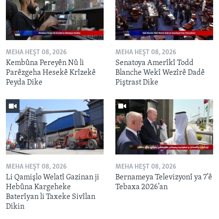
MEHA HEŞT 08, 2026
MEHA HEŞT 08, 2026
Kembûna Pereyên Nû li
Senatoya Amerîkî Todd
Parêzgeha Hesekê Krîzekê
Blanche Wekî Wezîrê Dadê
Peyda Dike
Piştrast Dike
MEHA HEŞT 08, 2026
MEHA HEŞT 08, 2026
Li Qamişlo Welatî Gazinan ji
Bernameya Televizyonî ya 7’ê
Hebûna Kargeheke
Tebaxa 2026’an
Baterîyan li Taxeke Sivîlan
Dikin