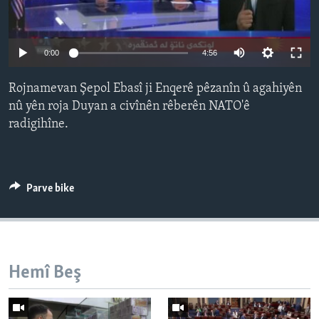
ÇAND Û HUNER
SERNIVÎS
Auto
0:00
4:56
SORANÎ
240p
Rojnamevan Şepol Ebasî ji Enqerê pêzanîn û agahiyên
360p
Learning English
nû yên roja Duyan a civînên rêberên NATO'ê
radigihîne.
480p
Auto
240p
360p
480p
FOLLOW US
720p
720p
1080p
1080p
Parve bike
Zimanên Din
Hemî Beş