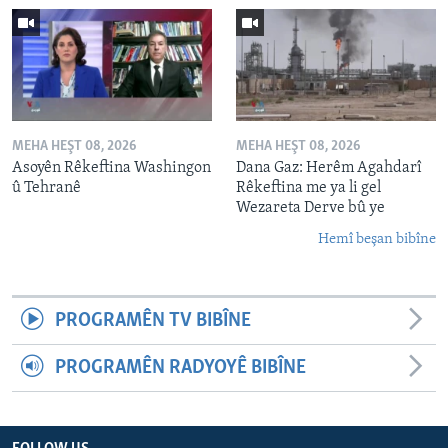
MEHA HEŞT 08, 2026
MEHA HEŞT 08, 2026
Asoyên Rêkeftina Washingon
Dana Gaz: Herêm Agahdarî
û Tehranê
Rêkeftina me ya li gel
Wezareta Derve bû ye
Hemî beşan bibîne
PROGRAMÊN TV BIBÎNE
PROGRAMÊN RADYOYÊ BIBÎNE