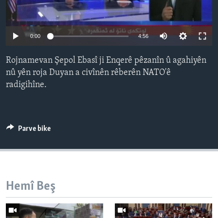
ÇAND Û HUNER
SERNIVÎS
Auto
0:00
4:56
SORANÎ
240p
Rojnamevan Şepol Ebasî ji Enqerê pêzanîn û agahiyên
360p
Learning English
nû yên roja Duyan a civînên rêberên NATO'ê
radigihîne.
480p
Auto
240p
360p
480p
FOLLOW US
720p
720p
1080p
1080p
Parve bike
Zimanên Din
Hemî Beş