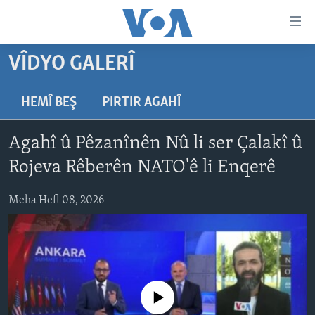
Lînkên
eksesibilîtî
Yekser
VÎDYO GALERÎ
here
DESTPÊK
naveroka
NÛÇE
HEMÎ BEŞ
PIRTIR AGAHÎ
serekî
HERÊMÊN KURDAN
Yekser
VÎDYO GALERÎ
Agahî û Pêzanînên Nû li ser Çalakî û
here
AMERÎKA
FOTO GALERÎ
Malpera
Rojeva Rêberên NATO'ê li Enqerê
TIRKÎYE
RADYO
serekî
Yekser
Meha Heft 08, 2026
SÛRÎYE
HEVPEYVÎN
here
ÎRAQ
Lêgerînê
ÎRAN
ROJHILATA NAVÎN
No media source currently available
CÎHAN