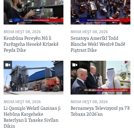
MEHA HEŞT 08, 2026
MEHA HEŞT 08, 2026
Kembûna Pereyên Nû li
Senatoya Amerîkî Todd
Parêzgeha Hesekê Krîzekê
Blanche Wekî Wezîrê Dadê
Peyda Dike
Piştrast Dike
MEHA HEŞT 08, 2026
MEHA HEŞT 08, 2026
Li Qamişlo Welatî Gazinan ji
Bernameya Televizyonî ya 7’ê
Hebûna Kargeheke
Tebaxa 2026’an
Baterîyan li Taxeke Sivîlan
Dikin