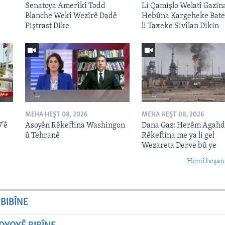
Senatoya Amerîkî Todd
Li Qamişlo Welatî Gazina
ê
Blanche Wekî Wezîrê Dadê
Hebûna Kargeheke Bate
Piştrast Dike
li Taxeke Sivîlan Dikin
MEHA HEŞT 08, 2026
MEHA HEŞT 08, 2026
7’ê
Asoyên Rêkeftina Washingon
Dana Gaz: Herêm Agahd
û Tehranê
Rêkeftina me ya li gel
Wezareta Derve bû ye
Hemî beşan
BIBÎNE