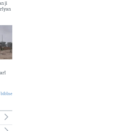
n ji
rîyan
arî
 bibîne