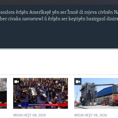
bandora êrîşên Amerîkayê yên ser Îranê di rojeva civînên 
ber civaka navnetewî û êrîşên ser keştiyên bazirganî dinir
Auto
240p
360p
720p
1080p
MEHA HEŞT 08, 2026
MEHA HEŞT 08, 2026