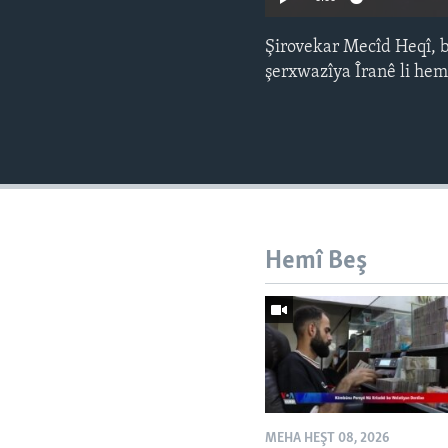
Şirovekar Mecîd Heqî, 
şerxwazîya Îranê li hem
Hemî Beş
MEHA HEŞT 08, 2026