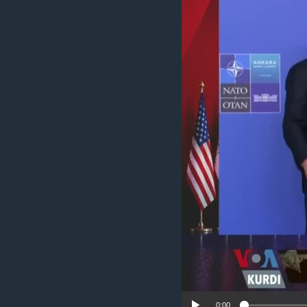
ÇAND Û HUNER
SERNIVÎS
SORANÎ
0:00