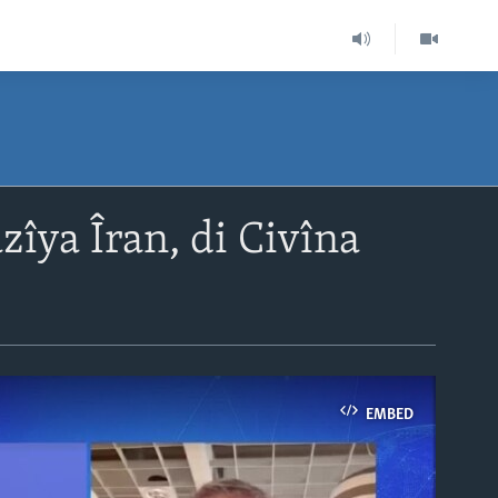
îya Îran, di Civîna
EMBED