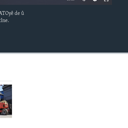
240p
NATOyê de û
EMBED
360p
xîne.
480p
720p
1080p
480p