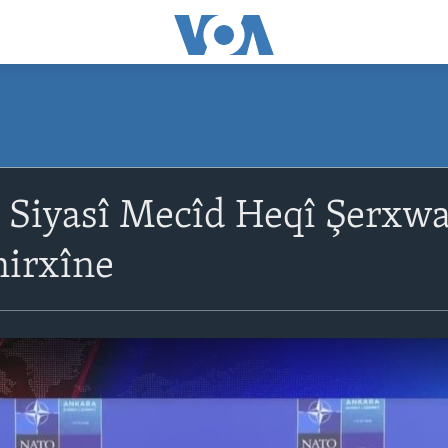
 Siyasî Mecîd Heqî Şerxwaz
irxîne