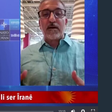
able
Auto
13:13