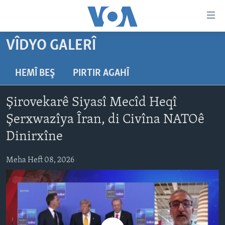
Lînkên
eksesibilîtî
Yekser
VÎDYO GALERÎ
here
DESTPÊK
naveroka
NÛÇE
HEMÎ BEŞ
PIRTIR AGAHÎ
serekî
HERÊMÊN KURDAN
Yekser
VÎDYO GALERÎ
Şirovekarê Siyasî Mecîd Heqî
here
AMERÎKA
FOTO GALERÎ
Malpera
Şerxwazîya Îran, di Civîna NATOê
TIRKÎYE
RADYO
serekî
Dinirxîne
Yekser
SÛRÎYE
HEVPEYVÎN
here
Meha Heft 08, 2026
ÎRAQ
Lêgerînê
ÎRAN
ROJHILATA NAVÎN
CÎHAN