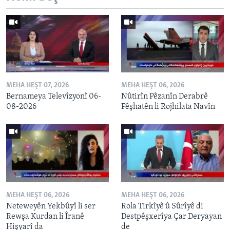
MEHA HEŞT 07, 2026
MEHA HEŞT 06, 2026
Bernameya Televîzyonî 06-
Nûtirîn Pêzanîn Derabrê
08-2026
Pêşhatên li Rojhilata Navîn
MEHA HEŞT 06, 2026
MEHA HEŞT 06, 2026
Neteweyên Yekbûyî li ser
Rola Tirkîyê û Sûrîyê di
Rewşa Kurdan li Îranê
Destpêşxerîya Çar Deryayan
Hişyarî da
de