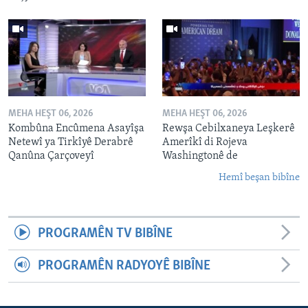
MEHA HEŞT 06, 2026
MEHA HEŞT 06, 2026
Kombûna Encûmena Asayîşa
Rewşa Cebilxaneya Leşkerê
Netewî ya Tirkîyê Derabrê
Amerîkî di Rojeva
Qanûna Çarçoveyî
Washingtonê de
Hemî beşan bibîne
PROGRAMÊN TV BIBÎNE
PROGRAMÊN RADYOYÊ BIBÎNE