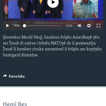
No media source currently available
ÇAND Û HUNER
SERNIVÎS
SORANÎ
Auto
0:00
13:13
240p
Learning English
Şirovekar Mecîd Heqî, bandora êrîşên Amerîkayê yên
360p
ser Îranê di rojeva civînên NATOyê de û şerxwazîya
FOLLOW US
Îranê li hember civaka navnetewî û êrîşên ser keştiyên
480p
Auto
240p
360p
480p
bazirganî dinirxîne.
720p
720p
1080p
1080p
Zimanên Din
Parve bike
Hemî Beş