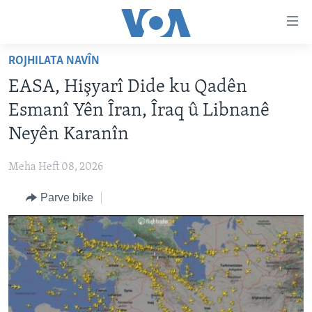
Lînkên
eksesibilîtî
Yekser
ROJHILATA NAVÎN
here
DESTPÊK
EASA, Hişyarî Dide ku Qadên
naveroka
NÛÇE
serekî
Esmanî Yên Îran, Îraq û Libnanê
HERÊMÊN KURDAN
Yekser
VÎDYO GALERÎ
Neyên Karanîn
here
AMERÎKA
FOTO GALERÎ
Malpera
Meha Heft 08, 2026
TIRKÎYE
RADYO
serekî
Yekser
Parve bike
SÛRÎYE
HEVPEYVÎN
here
ÎRAQ
Lêgerînê
ÎRAN
ROJHILATA NAVÎN
CÎHAN