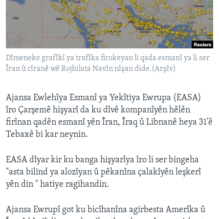
ÇAND Û HUNER
SERNIVÎS
SORANÎ
Dîmeneke grafîkî ya trafîka firokeyan li qada esmanî ya li ser
Îran û cîranê wê Rojhilata Navîn nîşan dide.(Arşîv)
Learning English
FOLLOW US
Ajansa Ewlehîya Esmanî ya Yekîtiya Ewrupa (EASA)
îro Çarşemê hişyarî da ku dîvê kompanîyên hêlên
firînan qadên esmanî yên Îran, Îraq û Libnanê heya 31’ê
Tebaxê bi kar neynin.
Zimanên Din
EASA dîyar kir ku banga hişyarîya îro li ser bingeha
"asta bilind ya alozîyan û pêkanîna çalakîyên leşkerî
yên din " hatiye ragihandin.
Ajansa Ewrupî got ku bicîhanîna agirbesta Amerîka û