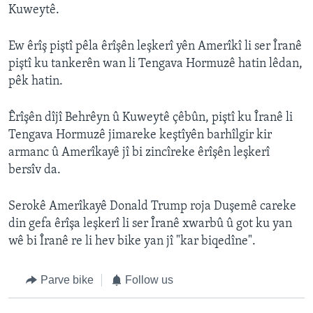
Kuweytê.
Ew êrîş piştî pêla êrîşên leşkerî yên Amerîkî li ser Îranê
piştî ku tankerên wan li Tengava Hormuzê hatin lêdan,
pêk hatin.
Êrîşên dîjî Behrêyn û Kuweytê çêbûn, piştî ku Îranê li
Tengava Hormuzê jimareke keştîyên barhîlgir kir
armanc û Amerîkayê jî bi zincîreke êrîşên leşkerî
bersîv da.
Serokê Amerîkayê Donald Trump roja Duşemê careke
din gefa êrîşa leşkerî li ser Îranê xwarbû û got ku yan
wê bi Îranê re li hev bike yan jî "kar biqedîne".
Parve bike
Follow us