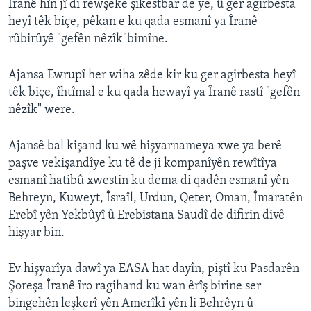
Îranê hîn jî di rewşeke şikestbar de ye, û ger agirbesta
heyî têk biçe, pêkan e ku qada esmanî ya Îranê
rûbirûyê "gefên nêzîk"bimîne.
Ajansa Ewrupî her wiha zêde kir ku ger agirbesta heyî
têk biçe, îhtîmal e ku qada hewayî ya Îranê rastî "gefên
nêzîk" were.
Ajansê bal kişand ku wê hişyarnameya xwe ya berê
paşve vekişandîye ku tê de ji kompanîyên rewîtîya
esmanî hatibû xwestin ku dema di qadên esmanî yên
Behreyn, Kuweyt, Îsraîl, Urdun, Qeter, Oman, Îmaratên
Erebî yên Yekbûyî û Erebistana Saudî de difirin divê
hişyar bin.
Ev hişyarîya dawî ya EASA hat dayîn, piştî ku Pasdarên
Şoreşa Îranê îro ragihand ku wan êrîş birine ser
bingehên leşkerî yên Amerîkî yên li Behrêyn û