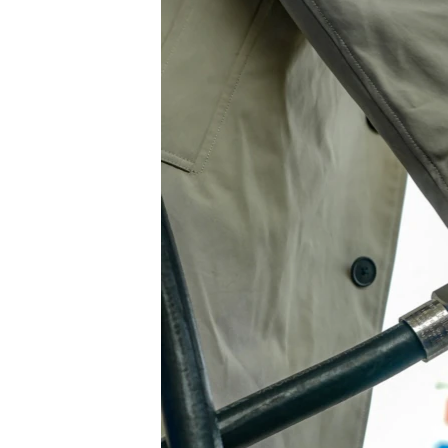
ÇAND Û HUNER
SERNIVÎS
SORANÎ