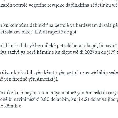
arên petrolê vegerîne rewşeke dabînkirina zêdetir ku wê 
in ku kombûna dabînkîrîna petrolê ya berdewam di sala pê
petrola xav bike," EIA di raportê de got.
nî dike ku bihayê bermîlekê petrolê heta sala pêş bi navinî
niya sazîyê ya berê kêmtir e ku digot wê di 2027’an de ji 79 
a dîyar kir ku bihayên kêmtir yên petrola xav wê bibin s
ê yên firotinê yên Amerîkî jî.
n dike ku bihayên sotemenîya motorê yên Amerîkî di çarye
onê bi navînî nêzîkî 3.80 dolar bin, ku ji 4.21 dolar ya jibo
e kêmtir e.