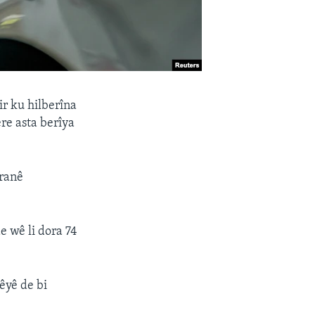
ir ku hilberîna
re asta berîya
Îranê
e wê li dora 74
êyê de bi