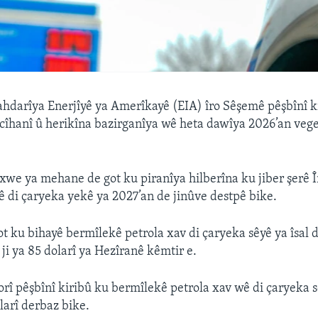
ahdarîya Enerjîyê ya Amerîkayê
(EIA) îro Sêşemê pêşbînî k
 cîhanî û herikîna bazirganîya wê heta dawîya 2026’an vege
 xwe ya mehane de got ku piranîya hilberîna ku jiber şerê 
 di çaryeka yekê ya 2027’an de jinûve destpê bike.
t ku bihayê bermîlekê petrola xav di çaryeka sêyê ya îsal d
 ji ya 85 dolarî ya Hezîranê kêmtir e.
rî pêşbînî kiribû ku bermîlekê petrola xav wê di çaryeka s
olarî derbaz bike.