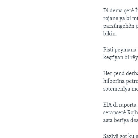
Di dema şerê Î
rojane ya bi m
parzûngehên ji
bikin.
Piştî peymana 
keştîyan bi rê
Her çend derba
hilberîna petr
sotemenîya mo
EIA di raporta
seranserê Rojh
asta berîya de
Sazîyê got ku 