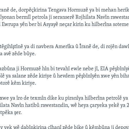
ranê de, dorpêçkirina Tengava Hormuzê ya bi mehan herik
îlyonan bermîl petrola ji seranserê Rojhilata Navîn rawesta
 Ewrupa yên ber bi Asyayê neçar kirin ku hilberîna sotem
têgihîştînê ya di navbera Amerîka û Îranê de, di rojên daw
ya avê zêde bûye.
zbûna ji Hormuzê hîn bi tevahî ewle nebe jî, EIA pêşbînî
olê ya salane zêde kiriye û hevdem pêşbînîyên xwe yên biha
torê kêm kiriye.
 xwe ya îro de texmîn dike ku piranîya hilberîna petrolê ya 
ilata Navîn hatibû rawestandin, wê heya çaryeka yekê ya 
stpêka şer.
ev yek wê dabînkirina cîhanî zêde bike û kêmbûna ji depoy