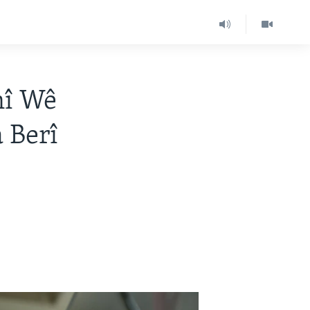
nî Wê
 Berî