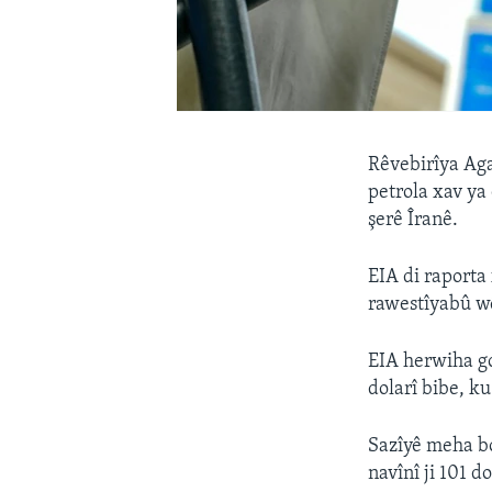
Rêvebirîya Ag
petrola xav ya
şerê Îranê.
EIA di raporta
rawestîyabû wê
EIA herwiha go
dolarî bibe, ku
Sazîyê meha bo
navînî ji 101 d