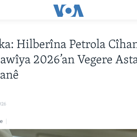
a: Hilberîna Petrola Cîha
awîya 2026’an Vegere Asta
ranê
026
ke