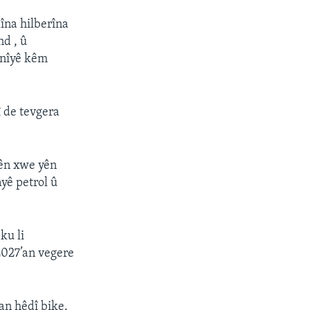
îna hilberîna
nd , û
enîyê kêm
î de tevgera
yên xwe yên
yê petrol û
ku li
2027’an vegere
an hêdî bike.