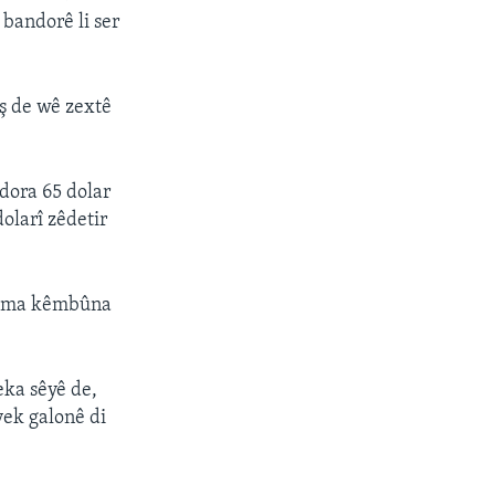
bandorê li ser
ş de wê zextê
 dora 65 dolar
dolarî zêdetir
edema kêmbûna
ka sêyê de,
 yek galonê di