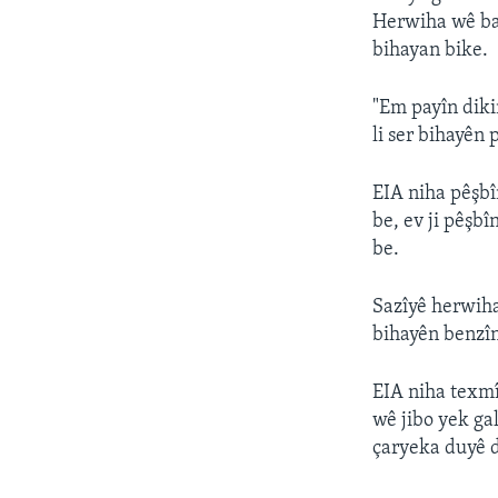
Herwiha wê baz
bihayan bike.
"Em payîn dik
li ser bihayên 
EIA niha pêşbî
be, ev ji pêşbî
be.
Sazîyê herwih
bihayên benzîn
EIA niha texmî
wê jibo yek gal
çaryeka duyê d