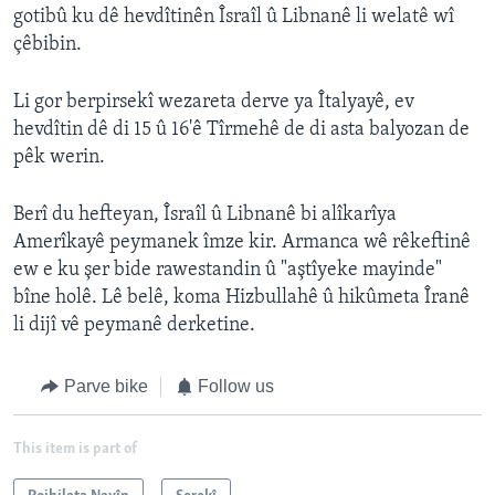
gotibû ku dê hevdîtinên Îsraîl û Libnanê li welatê wî
çêbibin.
Li gor berpirsekî wezareta derve ya Îtalyayê, ev
hevdîtin dê di 15 û 16'ê Tîrmehê de di asta balyozan de
pêk werin.
Berî du hefteyan, Îsraîl û Libnanê bi alîkarîya
Amerîkayê peymanek îmze kir. Armanca wê rêkeftinê
ew e ku şer bide rawestandin û "aştîyeke mayinde"
bîne holê. Lê belê, koma Hizbullahê û hikûmeta Îranê
li dijî vê peymanê derketine.
Parve bike
Follow us
This item is part of