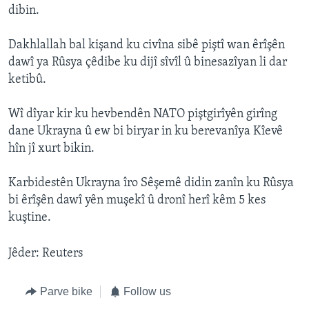
dibin.
Dakhlallah bal kişand ku civîna sibê piştî wan êrîşên
dawî ya Rûsya çêdibe ku dijî sîvîl û binesazîyan li dar
ketibû.
Wî dîyar kir ku hevbendên NATO piştgirîyên girîng
dane Ukrayna û ew bi biryar in ku berevanîya Kîevê
hîn jî xurt bikin.
Karbidestên Ukrayna îro Sêşemê didin zanîn ku Rûsya
bi êrîşên dawî yên muşekî û dronî herî kêm 5 kes
kuştine.
Jêder: Reuters
Parve bike
Follow us