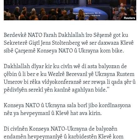
ÇAND Û HUNER
SERNIVÎS
SORANÎ
Berdevkê NATO Farah Dakhlallah îro Sêşemê got ku
Sekreterê Giştî Jens Stoltenberg wê ser daxwaza Kîevê
Learning English
sibê Çarşemê Konseya NATO û Ukrayna kom bike.
FOLLOW US
Dakhlallah dîyar kir ku civîn wê di asta balyozan de
çêbin û li ber e ku Wezîrê Berevanî yê Ukrayna Rustem
Umerov bi rêka vîdyokonferansê ser rewşa li qada şêr û
pêdivîyên serekî yên kanînê agahîyan bide.’’
Zimanên Din
Konseya NATO û Ukrayna sala borî jibo kordînasyona
nêz ya hevpeymanî û Kîevê hat ava kirin.
Di civînên Konseya NATO-Ukrayna de balyozên
endamên hevpeymanîyê û karbidestên Kîevê kom