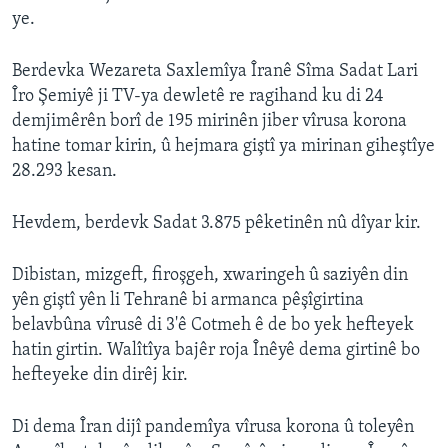
ye.
Berdevka Wezareta Saxlemîya Îranê Sîma Sadat Lari
Îro Şemiyê ji TV-ya dewletê re ragihand ku di 24
demjimêrên borî de 195 mirinên jiber vîrusa korona
hatine tomar kirin, û hejmara giştî ya mirinan giheştîye
28.293 kesan.
Hevdem, berdevk Sadat 3.875 pêketinên nû dîyar kir.
Dibistan, mizgeft, firoşgeh, xwaringeh û saziyên din
yên giştî yên li Tehranê bi armanca pêşîgirtina
belavbûna vîrusê di 3'ê Cotmeh ê de bo yek hefteyek
hatin girtin. Walîtîya bajêr roja Înêyê dema girtinê bo
hefteyeke din dirêj kir.
Di dema Îran dijî pandemîya vîrusa korona û toleyên