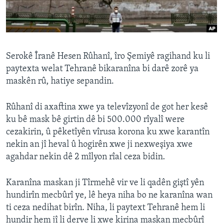
ÇAND Û HUNER
SERNIVÎS
SORANÎ
Serokê Îranê Hesen Rûhanî, îro Şemiyê ragihand ku li
paytexta welat Tehranê bikaranîna bi darê zorê ya
Learning English
maskên rû, hatiye sepandin.
FOLLOW US
Rûhanî di axaftina xwe ya televîzyonî de got her kesê
ku bê mask bê girtin dê bi 500.000 rîyalî were
cezakirin, û pêketîyên vîrusa korona ku xwe karantîn
nekin an jî heval û hogirên xwe ji nexweşiya xwe
Zimanên Din
agahdar nekin dê 2 mîlyon rîal ceza bidin.
Karanîna maskan ji Tîrmehê vir ve li qadên giştî yên
hundirîn mecbûrî ye, lê heya niha bo ne karanîna wan
ti ceza nedihat birîn. Niha, li paytext Tehranê hem li
hundir hem jî li derve li xwe kirina maskan mecbûrî