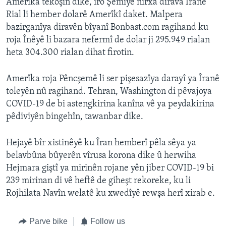
Amerîka tekoşîn dike, îro Şemîyê nirxa dirava Îranê
Rial li hember dolarê Amerîkî daket. Malpera
bazirganîya diravên bîyanî Bonbast.com ragihand ku
roja Înêyê li bazara nefermî de dolar ji 295.949 rialan
heta 304.300 rialan dihat firotin.
Amerîka roja Pêncşemê li ser pişesazîya darayî ya Îranê
toleyên nû ragihand. Tehran, Washington di pêvajoya
COVID-19 de bi astengkirina kanîna vê ya peydakirina
pêdiviyên bingehîn, tawanbar dike.
Hejayê bîr xistinêyê ku Îran hemberî pêla sêya ya
belavbûna bûyerên vîrusa korona dike û herwiha
Hejmara giştî ya mirinên rojane yên jiber COVID-19 bi
239 mirinan di vê heftê de giheşt rekoreke, ku li
Rojhilata Navîn welatê ku xwedîyê rewşa herî xirab e.
Parve bike
Follow us