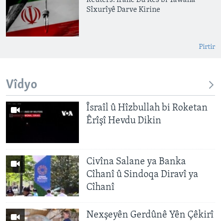
Reuters: Îranê Du Kes bi Tawana
Sîxurîyê Darve Kirine
Pirtir
Vîdyo
Îsraîl û Hîzbullah bi Roketan
Êrîşî Hevdu Dikin
Civîna Salane ya Banka
Cîhanî û Sindoqa Diravî ya
Cîhanî
Nexşeyên Gerdûnê Yên Çêkirî