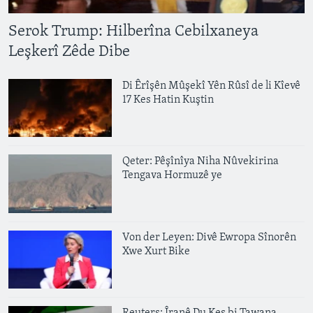
ÇAND Û HUNER
Serok Trump: Hilberîna Cebilxaneya
SERNIVÎS
Leşkerî Zêde Dibe
SORANÎ
Di Êrîşên Mûşekî Yên Rûsî de li Kîevê
Learning English
17 Kes Hatin Kuştin
FOLLOW US
Qeter: Pêşînîya Niha Nûvekirina
Tengava Hormuzê ye
Zimanên Din
Von der Leyen: Divê Ewropa Sînorên
Xwe Xurt Bike