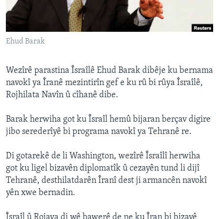
ÇAND Û HUNER
SERNIVÎS
Ehud Barak
SORANÎ
Learning English
Wezîrê parastina Îsraîlê Ehud Barak dibêje ku bernama
navokî ya Îranê mezintirîn gef e ku rû bi rûya Îsraîlê,
Rojhilata Navîn û cîhanê dibe.
FOLLOW US
Barak herwiha got ku Îsraîl hemû bijaran berçav digire
jibo serederîyê bi programa navokî ya Tehranê re.
Zimanên Din
Di gotarekê de li Washington, wezîrê Îsraîlî herwiha
got ku ligel bizavên diplomatîk û cezayên tund li dijî
Tehranê, desthilatdarên Îranî dest ji armancên navokî
yên xwe bernadin.
Îsraîl û Rojava di wê bawerê de ne ku Îran bi bizavê