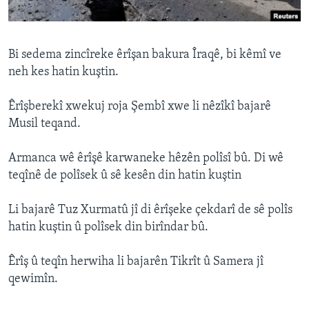
ÇAND Û HUNER
SERNIVÎS
Bi sedema zincîreke êrîşan bakura Îraqê, bi kêmî ve
SORANÎ
neh kes hatin kuştin.
Learning English
Êrîşberekî xwekuj roja Şembî xwe li nêzîkî bajarê
Musil teqand.
FOLLOW US
Armanca wê êrîşê karwaneke hêzên polîsî bû. Di wê
teqînê de polîsek û sê kesên din hatin kuştin
Zimanên Din
Li bajarê Tuz Xurmatû jî di êrîşeke çekdarî de sê polîs
hatin kuştin û polîsek din birîndar bû.
Êrîş û teqîn herwiha li bajarên Tikrît û Samera jî
qewimîn.