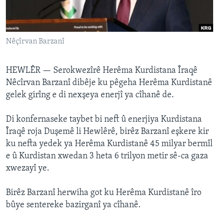
ÇAND Û HUNER
SERNIVÎS
Nêçîrvan Barzanî
SORANÎ
Learning English
HEWLÊR —
Serokwezîrê Herêma Kurdistana Îraqê
Nêcîrvan Barzanî dibêje ku pêgeha Herêma Kurdistanê
gelek girîng e di nexşeya enerjî ya cîhanê de.
FOLLOW US
Di konfernaseke taybet bi neft û enerjiya Kurdistana
Îraqê roja Duşemê li Hewlêrê, birêz Barzanî eşkere kir
Zimanên Din
ku nefta yedek ya Herêma Kurdistanê 45 milyar bermîl
e û Kurdistan xwedan 3 heta 6 trilyon metir sê-ca gaza
xwezayî ye.
Birêz Barzanî herwiha got ku Herêma Kurdistanê îro
bûye sentereke bazirganî ya cîhanê.