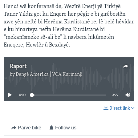
Her di wê konferansê de, Wezîrê Enerjî yê Tirkiyê
Taner Yildiz got ku Enqere her pêgîr e bi girêbestên
xwe yên neftê bi Herêma Kurdistanê re, lê belê hêvîdar
e ku hinarteya nefta Herêma Kurdistanê bi
“mekanîsmeke sê-alî be” li navbera hikûmetên
Eneqere, Hewlêr û Bexdayê.
Raport
by
Dengê Amerîka | VOA Kurmanji
No media source currently available
0:00
3:27
Direct link
Parve bike
Follow us