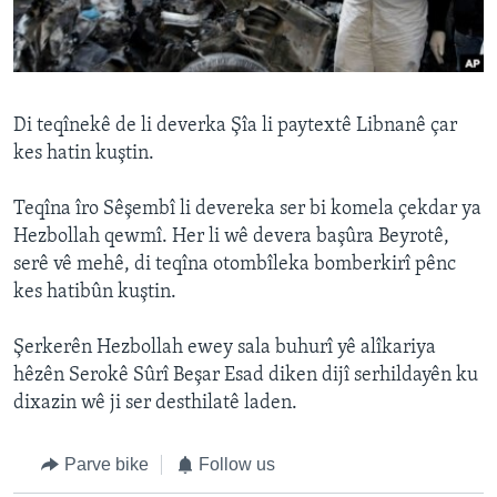
ÇAND Û HUNER
SERNIVÎS
SORANÎ
Di teqînekê de li deverka Şîa li paytextê Libnanê çar
kes hatin kuştin.
Learning English
Teqîna îro Sêşembî li devereka ser bi komela çekdar ya
FOLLOW US
Hezbollah qewmî. Her li wê devera başûra Beyrotê,
serê vê mehê, di teqîna otombîleka bomberkirî pênc
kes hatibûn kuştin.
Zimanên Din
Şerkerên Hezbollah ewey sala buhurî yê alîkariya
hêzên Serokê Sûrî Beşar Esad diken dijî serhildayên ku
dixazin wê ji ser desthilatê laden.
Parve bike
Follow us