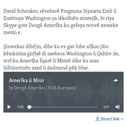
David Schenker, rêveberê Programa Siyaseta Ereb li
Enstituya Washington ya lêkolînên stratejîk, bi riya
Skype gote Dengê Amerîka ku gefeya terorê xemeke
mezin e.
Şirovekar dibêjin, dibe ku ev gav bibe alîkar jibo
kêmkirina girjîyê di navbera Washington û Qahîre de,
tevî ku Amerîka fişarê li Misirê dike ku soza
hilbijartinên azad û dadmend pêk bîne.
Amerîka û Misir
by
Dengê Amerîka | VOA Kurmanji
No media source currently available
0:00
3:07
Direct link