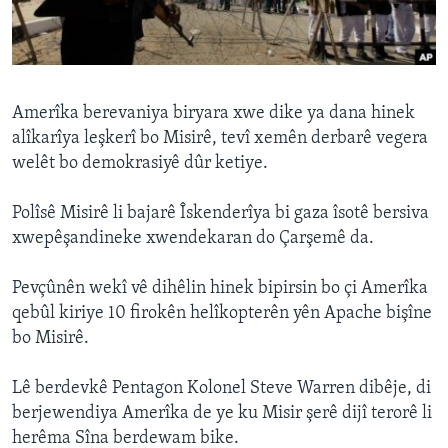
ÇAND Û HUNER
SERNIVÎS
SORANÎ
Amerîka berevaniya biryara xwe dike ya dana hinek
alîkarîya leşkerî bo Misirê, tevî xemên derbarê vegera
Learning English
welêt bo demokrasiyê dûr ketiye.
FOLLOW US
Polîsê Misirê li bajarê Îskenderîya bi gaza îsotê bersiva
xwepêşandineke xwendekaran do Çarşemê da.
Pevçûnên wekî vê dihêlin hinek bipirsin bo çi Amerîka
Zimanên Din
qebûl kiriye 10 firokên helîkopterên yên Apache bişîne
bo Misirê.
Lê berdevkê Pentagon Kolonel Steve Warren dibêje, di
berjewendiya Amerîka de ye ku Misir şerê dijî terorê li
herêma Sîna berdewam bike.