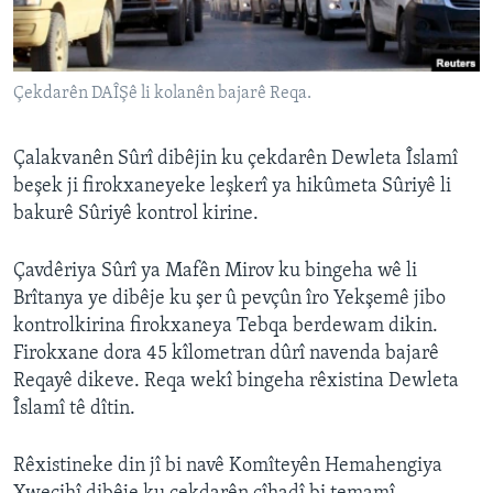
ÇAND Û HUNER
SERNIVÎS
Çekdarên DAÎŞê li kolanên bajarê Reqa.
SORANÎ
Learning English
Çalakvanên Sûrî dibêjin ku çekdarên Dewleta Îslamî
beşek ji firokxaneyeke leşkerî ya hikûmeta Sûriyê li
bakurê Sûriyê kontrol kirine.
FOLLOW US
Çavdêriya Sûrî ya Mafên Mirov ku bingeha wê li
Brîtanya ye dibêje ku şer û pevçûn îro Yekşemê jibo
Zimanên Din
kontrolkirina firokxaneya Tebqa berdewam dikin.
Firokxane dora 45 kîlometran dûrî navenda bajarê
Reqayê dikeve. Reqa wekî bingeha rêxistina Dewleta
Îslamî tê dîtin.
Rêxistineke din jî bi navê Komîteyên Hemahengiya