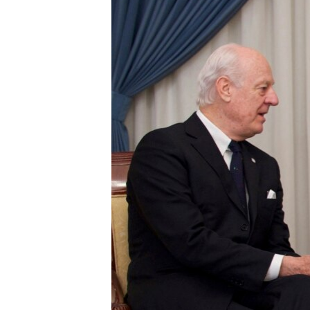
ÇAND Û HUNER
SERNIVÎS
SORANÎ