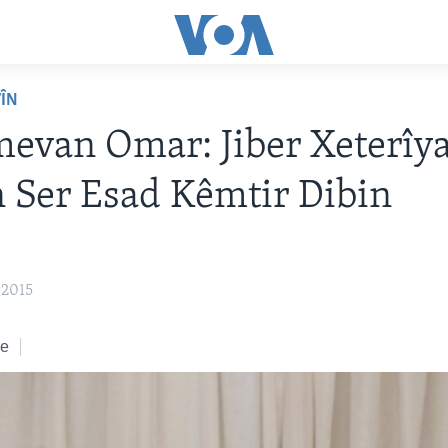
VÎN
evan Omar: Jiber Xeterîy
 Ser Esad Kêmtir Dibin
 2015
ke