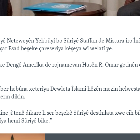
yê Neteweyên Yekbûyî bo Sûrîyê Staffan de Mistura îro În
şar Esad beşeke çareserîya kêşeya wî welatî ye.
ke Dengê Amerîka de rojnamevan Husên R. Omar gotinên 
jiber hebûna xeterîya Dewleta Îslamî hêzên mezin helwest
erm dikin.
îne jî tenê dikare li ser beşekê Sûrîyê desthilata xwe cîh b
îya hemî Sûrîyê bike."