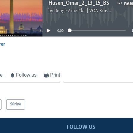
Husen_Omar_2_13_15_BS
EMB
by
Dengê Amerîka | VOA Kurmanji
No media source currently available
0:00
yer
EMBED
ke
Follow us
Print
Sûrîye
FOLLOW US