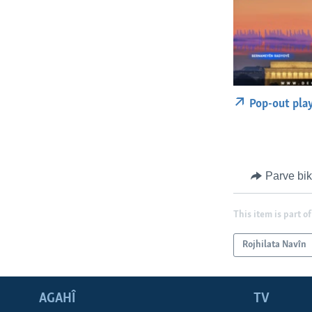
Pop-out pla
Parve bi
This item is part of
Rojhilata Navîn
AGAHÎ
TV