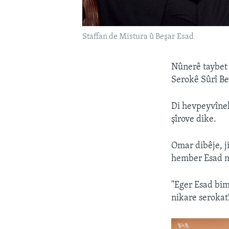
Staffan de Mistura û Beşar Esad
Nûnerê taybet 
Serokê Sûrî Be
Di hevpeyvîne
şîrove dike.
Omar dibêje, 
hember Esad n
"Eger Esad bim
nikare serokat