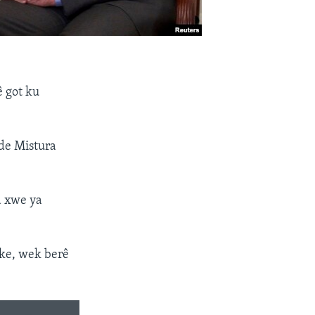
ê got ku
de Mistura
a xwe ya
ike, wek berê