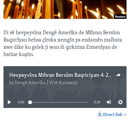
ÇAND Û HUNER
SERNIVÎS
SORANÎ
Di vê hevpeyvîna Dengê Amerîka de Mîhran Bersûm
Baqircîyan behsa çîroka xemgîn ya endamên malbata
Learning English
xwe dike ku gelek ji wan di qirkirina Ermenîyan de
hatine kuştin.
FOLLOW US
Hevpeyvîna Mihran Bersûm Baqriciyan-4-23-15-LA.wav
by
Dengê Amerîka | VOA Kurmanji
Zimanên Din
No media source currently available
0:00
6:29
Direct link