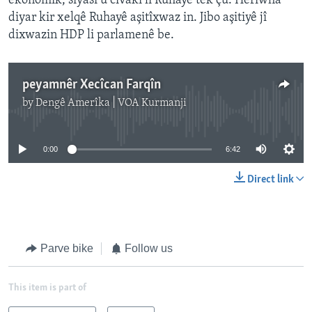
ekonomik, siyasî û civakî li Ruhayê têk çû. Heriwha
diyar kir xelqê Ruhayê aşitîxwaz in. Jibo aşitiyê jî
dixwazin HDP li parlamenê be.
peyamnêr Xecîcan Farqîn
by
Dengê Amerîka | VOA Kurmanji
No media source currently available
0:00
6:42
Direct link
Parve bike
Follow us
This item is part of