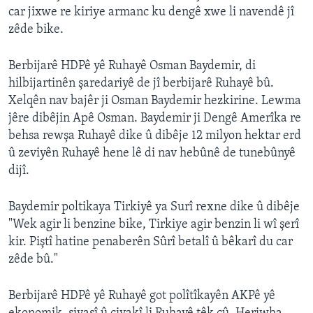
car jixwe re kiriye armanc ku dengê xwe li navendê jî
zêde bike.
Berbijarê HDPê yê Ruhayê Osman Baydemir, di
hilbijartinên şaredariyê de jî berbijarê Ruhayê bû.
Xelqên nav bajêr ji Osman Baydemir hezkirine. Lewma
jêre dibêjin Apê Osman. Baydemir ji Dengê Amerîka re
behsa rewşa Ruhayê dike û dibêje 12 milyon hektar erd
û zeviyên Ruhayê hene lê di nav hebûnê de tunebûnyê
dijî.
Baydemir poltikaya Tirkiyê ya Surî rexne dike û dibêje
"Wek agir li benzine bike, Tirkiye agir benzin li wî şerî
kir. Piştî hatine penaberên Sûrî betalî û bêkarî du car
zêde bû."
Berbijarê HDPê yê Ruhayê got polîtîkayên AKPê yê