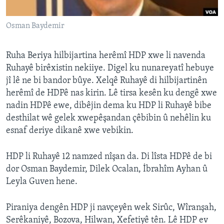
ÇAND Û HUNER
Osman Baydemir
SERNIVÎS
SORANÎ
Ruha Beriya hilbijartina herêmî HDP xwe li navenda
Ruhayê birêxistin nekiiye. Digel ku nunareyatî hebuye
Learning English
jî lê ne bi bandor bûye. Xelqê Ruhayê di hilbijartinên
herêmî de HDPê nas kirin. Lê tirsa kesên ku dengê xwe
FOLLOW US
nadin HDPê ewe, dibêjin dema ku HDP li Ruhayê bibe
desthilat wê gelek xwepêşandan çêbibin û nehêlin ku
esnaf deriye dikanê xwe vebikin.
Zimanên Din
HDP li Ruhayê 12 namzed nîşan da. Di lîsta HDPê de bi
dor Osman Baydemir, Dilek Ocalan, İbrahîm Ayhan û
Leyla Guven hene.
Piraniya dengên HDP ji navçeyên wek Sirûc, Wîranşah,
Serêkaniyê, Bozova, Hilwan, Xefetiyê tên. Lê HDP ev