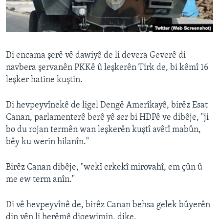
ÇAND Û HUNER
SERNIVÎS
SORANÎ
Di encama şerê vê dawiyê de li devera Geverê di
navbera şervanên PKKê û leşkerên Tirk de, bi kêmî 16
Learning English
leşker hatine kuştin.
FOLLOW US
Di hevpeyvînekê de ligel Dengê Amerîkayê, birêz Esat
Canan, parlamenterê berê yê ser bi HDPê ve dibêje, "ji
bo du rojan termên wan leşkerên kuştî avêtî mabûn,
bêy ku werin hilanîn."
Zimanên Din
Birêz Canan dibêje, "wekî erkekî mirovahî, em çûn û
me ew term anîn."
Di vê hevpeyvînê de, birêz Canan behsa gelek bûyerên
din yên li herêmê diqewimin, dike.