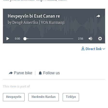
Hevpeyvîn bi Esat Canan re
by
Dengê Amerîka | VOA Kurmanji
No media source currently available
0:00
2:56
Direct link
Parve bike
Follow us
This item is part of
Hevpeyvîn
Herêmên Kurdan
Tirkîye