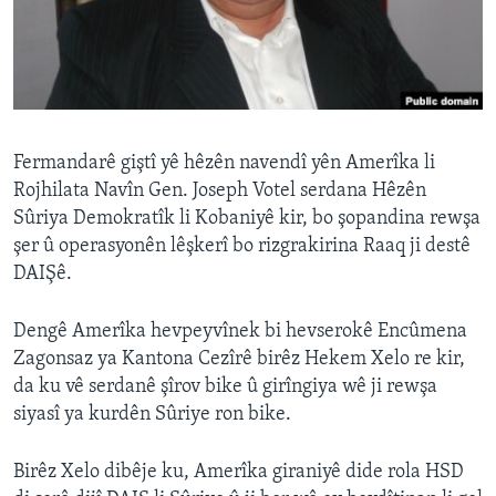
ÇAND Û HUNER
SERNIVÎS
SORANÎ
Learning English
Fermandarê giştî yê hêzên navendî yên Amerîka li
Rojhilata Navîn Gen. Joseph Votel serdana Hêzên
Sûriya Demokratîk li Kobaniyê kir, bo şopandina rewşa
FOLLOW US
şer û operasyonên lêşkerî bo rizgrakirina Raaq ji destê
DAIŞê.
Zimanên Din
Dengê Amerîka hevpeyvînek bi hevserokê Encûmena
Zagonsaz ya Kantona Cezîrê birêz Hekem Xelo re kir,
da ku vê serdanê şîrov bike û girîngiya wê ji rewşa
siyasî ya kurdên Sûriye ron bike.
Birêz Xelo dibêje ku, Amerîka giraniyê dide rola HSD