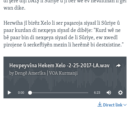
di şerê dijî DAIŞ li Sûriye û ji ber wê ev hevdîtinan li gel
wan dike.
Herwiha jî birêz Xelo li ser paşaroja siyasî li Sûriye û
paar kurdan di nexşeya siyasî de dibêje: "Kurd wê ne
bê paar bin di nexşeya siyasî de li Sûriye, ew xwedî
pirojene û serkeftiyên mezin li herêmê bi destxistine."
Hevpeyvîna Hekem Xelo -2-25-2017-LA.wav
by
Dengê Amerîka | VOA Kurmanji
No media source currently available
0:00
6:23
Direct link