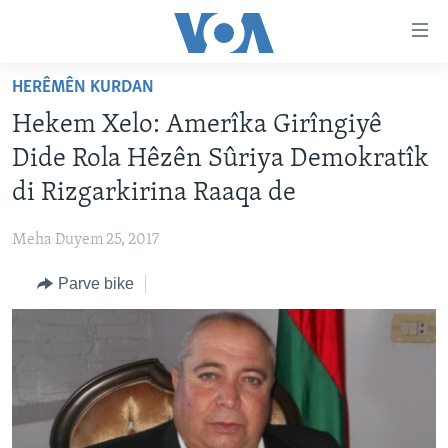
Lînkên
eksesibilîtî
Yekser
HERÊMÊN KURDAN
here
DESTPÊK
Hekem Xelo: Amerîka Girîngiyê
naveroka
NÛÇE
serekî
Dide Rola Hêzên Sûriya Demokratîk
HERÊMÊN KURDAN
Yekser
VÎDYO GALERÎ
di Rizgarkirina Raaqa de
here
AMERÎKA
FOTO GALERÎ
Malpera
Meha Duyem 25, 2017
TIRKÎYE
RADYO
serekî
Yekser
Parve bike
SÛRÎYE
HEVPEYVÎN
here
ÎRAQ
Lêgerînê
ÎRAN
ROJHILATA NAVÎN
CÎHAN