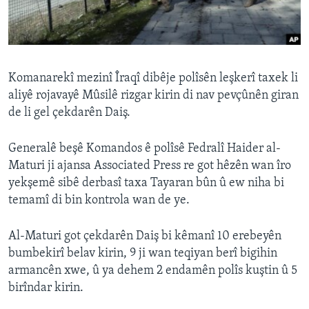
ÇAND Û HUNER
SERNIVÎS
SORANÎ
Komanarekî mezinî Îraqî dibêje polîsên leşkerî taxek li
aliyê rojavayê Mûsilê rizgar kirin di nav pevçûnên giran
Learning English
de li gel çekdarên Daiş.
FOLLOW US
Generalê beşê Komandos ê polîsê Fedralî Haider al-
Maturi ji ajansa Associated Press re got hêzên wan îro
yekşemê sibê derbasî taxa Tayaran bûn û ew niha bi
temamî di bin kontrola wan de ye.
Zimanên Din
Al-Maturi got çekdarên Daiş bi kêmanî 10 erebeyên
bumbekirî belav kirin, 9 ji wan teqiyan berî bigihin
armancên xwe, û ya dehem 2 endamên polîs kuştin û 5
birîndar kirin.