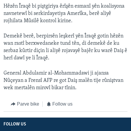
Hêzên Îraqê bi piştgiriya êrîşên esmanî yên koalisyona
navnetewî bi serkirdayetiya Amerîka, berê aliyê
rojhilata Mûsilê kontrol kirine.
Demekê berê, berpirsên leşkerî yên Îraqê gotin hêzên
wan rastî berxwedaneke tund tên, di demekê de ku
serbaz kûrtir diçin li aliyê rojavayê bajêr ku warê Daiş ê
herî dawî ye li Îraqê.
General Abdulamir al-Mohammadawi ji ajansa
Nûçeyan a Frensî AFP re got Daiş malên tije rûniştvan
wek mertalên mirovî bikar tînin.
Parve bike
Follow us
FOLLOW US