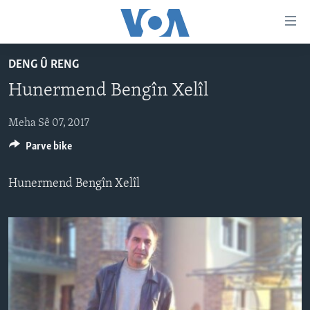
Lînkên
eksesibilîtî
Yekser
DENG Û RENG
here
DESTPÊK
Hunermend Bengîn Xelîl
naveroka
NÛÇE
serekî
HERÊMÊN KURDAN
Yekser
Meha Sê 07, 2017
VÎDYO GALERÎ
here
Parve bike
AMERÎKA
FOTO GALERÎ
Malpera
TIRKÎYE
RADYO
serekî
Hunermend Bengîn Xelîl
Yekser
SÛRÎYE
HEVPEYVÎN
here
ÎRAQ
Lêgerînê
ÎRAN
ROJHILATA NAVÎN
CÎHAN