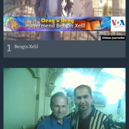
ÇAND Û HUNER
SERNIVÎS
SORANÎ
Learning English
1
Bengin Xelil
FOLLOW US
Zimanên Din