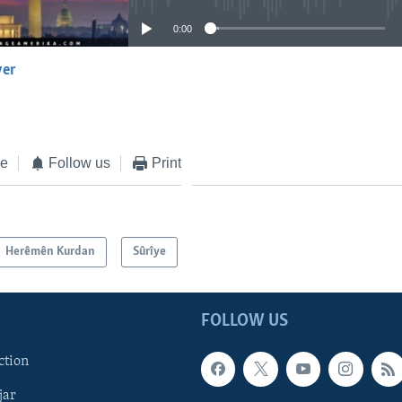
0:00
yer
EMBED
ke
Follow us
Print
Herêmên Kurdan
Sûrîye
FOLLOW US
ction
jar