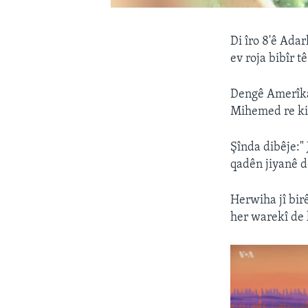
Di îro 8'ê Adar
ev roja bibîr t
Dengê Amerîka
Mihemed re kir
Şînda dibêje:" 
qadên jiyanê de
Herwiha jî birê
her warekî de 