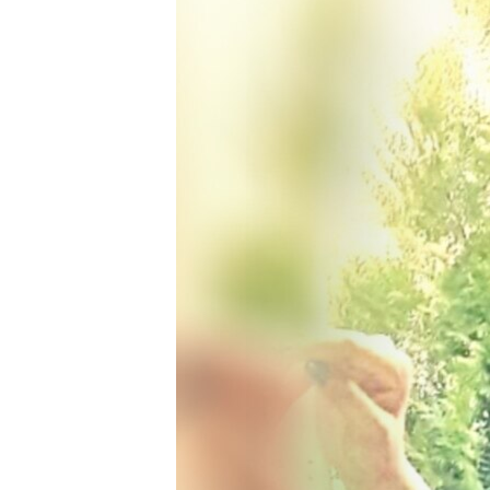
ÇAND Û HUNER
SERNIVÎS
SORANÎ