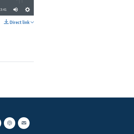
3:41
Direct link
SHARE