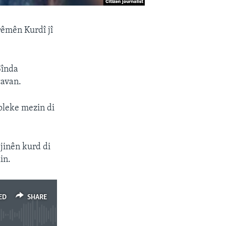
erêmên Kurdî jî
Şînda
çavan.
roleke mezin di
 jinên kurd di
in.
ED
SHARE