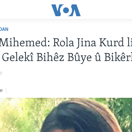
DAN
Mihemed: Rola Jina Kurd l
 Gelekî Bihêz Bûye û Bikêr
7
ke