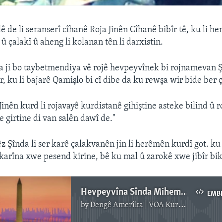
lê de li seranserî cîhanê Roja Jinên Cîhanê bibîr tê, ku li h
ê û çalakî û aheng li kolanan tên li darxistin.
 ji bo taybetmendiya vê rojê hevpeyvînek bi rojnamevan 
, ku li bajarê Qamişlo bi cî dibe da ku rewşa wir bide ber 
Jinên kurd li rojavayê kurdistanê gihiştine asteke bilind û 
 girtine di van salên dawî de."
z Şînda li ser karê çalakvanên jin li herêmên kurdî got. ku
karîna xwe pesend kirine, bê ku mal û zarokê xwe jibîr bik
Hevpeyvîna Sînda Mihemed-3-8-2017-LA.wav
EMB
by
Dengê Amerîka | VOA Kurmanji
No media source currently available