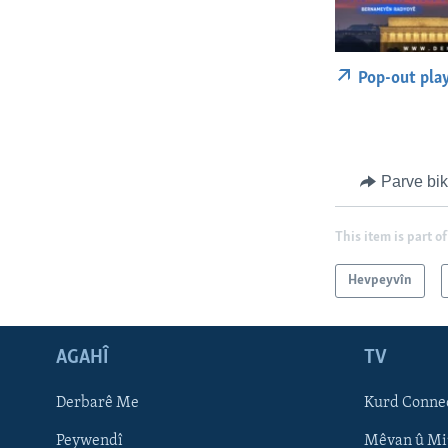
Pop-out pla
Parve bi
This item is part of
Hevpeyvîn
AGAHÎ
TV
Learning English
Derbarê Me
Kurd Conne
FOLLOW US
Peywendî
Mêvan û Mi