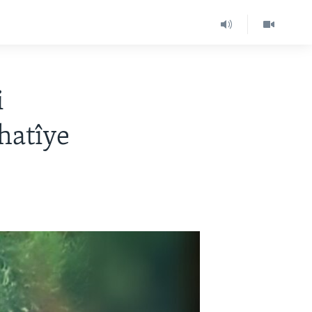
i
hatîye