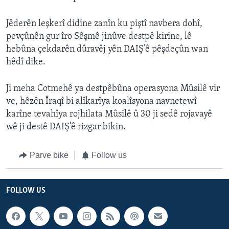
Jêderên leşkerî didine zanîn ku piştî navbera dohî,
pevçûnên gur îro Sêşmê jinûve destpê kirine, lê
hebûna çekdarên dûravêj yên DAIŞ’ê pêşdeçûn wan
hêdî dike.
Ji meha Cotmehê ya destpêbûna operasyona Mûsilê vir
ve, hêzên Îraqî bi alîkarîya koalîsyona navnetewî
karîne tevahîya rojhilata Mûsilê û 30 ji sedê rojavayê
wê ji destê DAIŞ’ê rizgar bikin.
Parve bike
Follow us
FOLLOW US