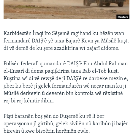
ÇAND Û HUNER
SERNIVÎS
SORANÎ
Karbidestên Îraqî îro Sêşemê ragihand ku hêzên wan
fermandarê DAIŞ’ê yê taxa Bajarê Kevn ya Mûsilê kuşt,
Learning English
di vê demê de ku şerê azadkirina wî bajarî didome.
FOLLOW US
Polîsên federalî qumandarê DAIŞ’ê Ebu Abdul Rahman
el-Ensarî di dema paqijkirina taxa Bab el-Tob kuşt.
Kuştina wî di vê rewşê de ji DAIŞ’ê re darbeke mezin e,
jiber ku berê jî gelek fermandarên wê neçar man ku ji
Zimanên Din
Mûsilê derkevin û deverên bin kontrola wê rêxistinê
roj bi roj kêmtir dibin.
Piştî baranên boş yên do Duşemê ku rê li ber
operasyonan jî girtibû, gelek sîvîlên nû karîbûn ji bajêr
birevin û xwe bispêrin herêmên ewle.