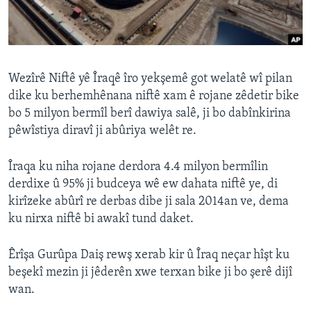
ÇAND Û HUNER
SERNIVÎS
SORANÎ
Wezîrê Niftê yê Îraqê îro yekşemê got welatê wî pilan
dike ku berhemhênana niftê xam ê rojane zêdetir bike
Learning English
bo 5 milyon bermîl berî dawiya salê, ji bo dabînkirina
pêwîstiya diravî ji abûriya welêt re.
FOLLOW US
Îraqa ku niha rojane derdora 4.4 milyon bermîlin
derdixe û 95% ji budceya wê ew dahata niftê ye, di
kirîzeke abûrî re derbas dibe ji sala 2014an ve, dema
Zimanên Din
ku nirxa niftê bi awakî tund daket.
Êrîşa Gurûpa Daiş rewş xerab kir û Îraq neçar hîşt ku
beşekî mezin ji jêderên xwe terxan bike ji bo şerê dijî
wan.