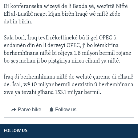
Di konferanseka wizeyê de li Bexda yê, wezîrtê Niftê
Elî al-Luaîbî negot kîjan bîrên Îraqê wê niftê zêde
dabîn bikin.
Sala borî, Îraq tevlî rêkeftinekê bû li gel OPEC û
endamên din ên li derveyî OPEC, ji bo kêmkirina
berhemhînana niftê bi rêjeya 1.8 milyon bermîl rojane
bo şeş mehan ji bo piştgiriya nirxa cîhanî ya niftê.
Îraq di berhemhînana niftê de welatê çareme di cîhanê
de. Îsal, wê 10 milyar bermîl derxistin û berhemhînana
xwe ya tevahî gîhand 153.1 milyar bermîl.
Parve bike
Follow us
FOLLOW US