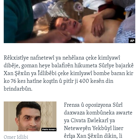
ÇAND Û HUNER
SERNIVÎS
SORANÎ
Learning English
Rêkxistîye nafnetewî ya nehêlana çeke kimîyawî
FOLLOW US
dibêje, goman heye balafirên hikumeta Sûrîye bajarkê
Xan Şêxûn ya Îdlibêbi çeke kimîyawî bombe baran kir
ko 76 kes hatîne koştîn û pitîr ji 400 kesên din
brindarbûn.
Zimanên Din
Frensa û oposizyona Sûrî
daxwaza kombûneka awarte
ya Civata Ewlekarî ya
Neteweyên Yekbûyî liser
êrîşa Xan Şêxûn dikin, li
Omer Idlibi