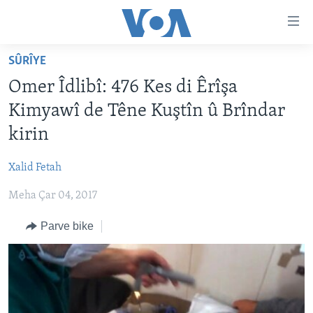
Lînkên
eksesibilîtî
Yekser
SÛRÎYE
here
DESTPÊK
Omer Îdlibî: 476 Kes di Êrîşa
naveroka
NÛÇE
serekî
Kimyawî de Têne Kuştîn û Brîndar
HERÊMÊN KURDAN
Yekser
VÎDYO GALERÎ
kirin
here
AMERÎKA
FOTO GALERÎ
Malpera
Xalid Fetah
TIRKÎYE
RADYO
serekî
Yekser
Meha Çar 04, 2017
SÛRÎYE
HEVPEYVÎN
here
ÎRAQ
Parve bike
Lêgerînê
ÎRAN
ROJHILATA NAVÎN
CÎHAN