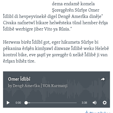
dema endamê komela
Şoreşgêrên Sûrîye Omer
Îdlibî di hevpeyvinekê digel Dengê Amerîka dinêje
"
Civaka nafnetwî bikare helwêsteka tûnd hember êrîşa
Îdlibê werbigre jiber Vito ya Rûsia.
"
Herwesa birêz Îdilbî got, eger hikumeta Sûrîye bi
pêkanina êrîşên kimîyawî dixwaze Îdlibê weko Helebê
kontrol bike, eve şaştî ye şoreşgêr û xelkê Îdlibê ji van
êrîşan bihêz tire.
Omer Îdlibî
by
Dengê Amerîka | VOA Kurmanji
No media source currently available
0:00
3:38