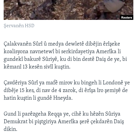
ÇAND Û HUNER
SERNIVÎS
Şervanên HSD
SORANÎ
Learning English
Çalakvanên Sûrî û medya dewletê dibêjin êrîşeke
koalisyona navnetewî bi serkirdayetiya Amerîka li
gundekî bakurê Sûriyê, ku di bin destê Daiş de ye, bi
FOLLOW US
kêmanî 13 kesên sivîl kuştin.
Çavdêriya Sûrî ya mafê mirov ku bingeh li Londonê ye
Zimanên Din
dibêje 15 kes, di nav de 4 zarok, di êrîşa îro şemiyê de
hatin kuştin li gundê Hneyda.
Gund li parêzgeha Reqqa ye, cihê ku hêzên Sûriya
Demukrat bi piştgiriya Amerîka şerê çekdarên Daiş
dikin.