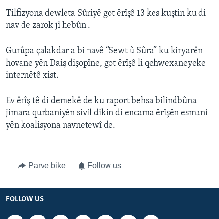
Tilfizyona dewleta Sûriyê got êrîşê 13 kes kuştin ku di
nav de zarok jî hebûn .
Gurûpa çalakdar a bi navê “Sewt û Sûra” ku kiryarên
hovane yên Daiş dişopîne, got êrîşê li qehwexaneyeke
internêtê xist.
Ev êrîş tê di demekê de ku raport behsa bilindbûna
jimara qurbaniyên sivîl dikin di encama êrîşên esmanî
yên koalisyona navnetewî de.
Parve bike
Follow us
FOLLOW US