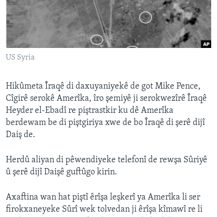
ÇAND Û HUNER
SERNIVÎS
SORANÎ
US Syria
Learning English
Hikûmeta Îraqê di daxuyaniyekê de got Mike Pence,
FOLLOW US
Cîgirê serokê Amerîka, îro şemiyê ji serokwezîrê Îraqê
Heyder el-Ebadî re piştrastkir ku dê Amerîka
berdewam be di piştgiriya xwe de bo Îraqê di şerê dijî
Daiş de.
Zimanên Din
Herdû aliyan di pêwendiyeke telefonî de rewşa Sûriyê
û şerê dijî Daişê guftûgo kirin.
Axaftina wan hat piştî êrîşa leşkerî ya Amerîka li ser
firokxaneyeke Sûrî wek tolvedan ji êrîşa kîmawî re li