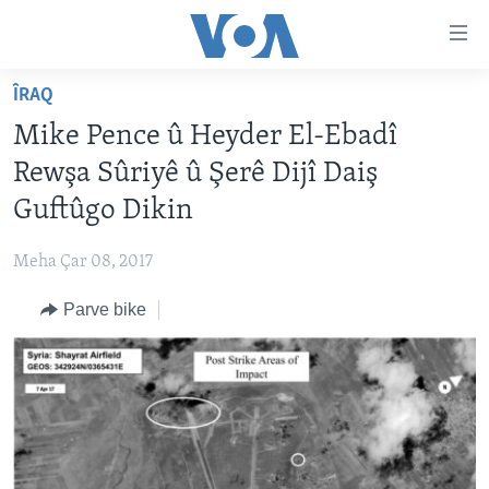
Lînkên
eksesibilîtî
Yekser
ÎRAQ
here
DESTPÊK
Mike Pence û Heyder El-Ebadî
naveroka
NÛÇE
serekî
Rewşa Sûriyê û Şerê Dijî Daiş
HERÊMÊN KURDAN
Yekser
VÎDYO GALERÎ
Guftûgo Dikin
here
AMERÎKA
FOTO GALERÎ
Malpera
Meha Çar 08, 2017
TIRKÎYE
RADYO
serekî
Yekser
Parve bike
SÛRÎYE
HEVPEYVÎN
here
ÎRAQ
Lêgerînê
ÎRAN
ROJHILATA NAVÎN
CÎHAN