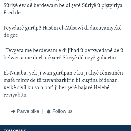
Sûriyê ew dê berdewam be di şerê Sûriyê û piştgiriya
Esed de.
Peyvdarê gurûpê Haşêm el-Mûsewî di daxuyaniyekê
de got:
“Tevgera me berdewam e di jîhad û berxwedanê de û
helwesta me derbarê şerê Sûriyê dê neyê guhertin. “
El-Nujaba, yek ji wan gurûpan e ku ji aliyê rêxistinên
mafê mirov de tê tawanbarkirin bi kuştina bidehan
xelkê sivîl ku sala borî ji ber şerê bajarê Helebê
reviyabûn.
Parve bike
Follow us