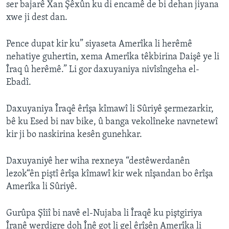
ser bajarê Xan Şêxûn ku di encamê de bi dehan jiyana
xwe ji dest dan.
Pence dupat kir ku” siyaseta Amerîka li herêmê
nehatiye guhertin, xema Amerîka têkbirina Daişê ye li
Îraq û herêmê.” Li gor daxuyaniya nivîsîngeha el-
Ebadî.
Daxuyaniya Îraqê êrîşa kîmawî li Sûriyê şermezarkir,
bê ku Esed bi nav bike, û banga vekolîneke navnetewî
kir ji bo naskirina kesên gunehkar.
Daxuyaniyê her wiha rexneya “destêwerdanên
lezok“ên piştî êrîşa kîmawî kir wek nîşandan bo êrîşa
Amerîka li Sûriyê.
Gurûpa Şîiî bi navê el-Nujaba li Îraqê ku piştgiriya
Îranê werdigre doh Înê got li gel êrîşên Amerîka li