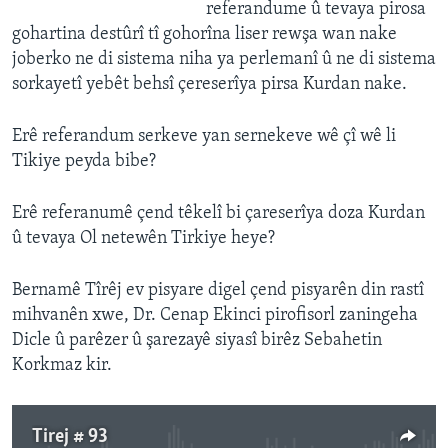
referandume û tevaya pirosa
gohartina destûrî tî gohorîna liser rewşa wan nake
joberko ne di sistema niha ya perlemanî û ne di sistema
sorkayetî yebêt behsî çereserîya pirsa Kurdan nake.
Erê referandum serkeve yan sernekeve wê çî wê li
Tikiye peyda bibe?
Erê referanumê çend têkelî bi çareserîya doza Kurdan
û tevaya Ol netewên Tirkiye heye?
Bernamê Tîrêj ev pisyare digel çend pisyarên din rastî
mihvanên xwe, Dr. Cenap Ekinci pirofisorl zaningeha
Dicle û parêzer û şarezayê siyasî birêz Sebahetin
Korkmaz kir.
Tirej # 93