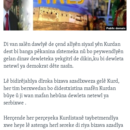
ÇAND Û HUNER
SERNIVÎS
SORANÎ
Learning English
Di van salên dawîyê de çend alîyên siyasî yên Kurdan
dest bi banga pêkanina sîstemeka nû bo peywendîyên
FOLLOW US
gelan dinav dewleteka yekgitrî de dikin,ku bi dewleta
netewî ya demokrat dête nasîn.
Lê bidirêjahîya dîroka bizava azadîxweza gelê Kurd,
Zimanên Din
her tim berxwedan bo didestxistina mafên Kurdan
bûye û ji wan mafan hebûna dewleta netewî ya
serbixwe .
Herçende her perçeyeka Kurdistanê taybetmendîya
xwe heye lê astenga herî sereke di riya bizava azadîya