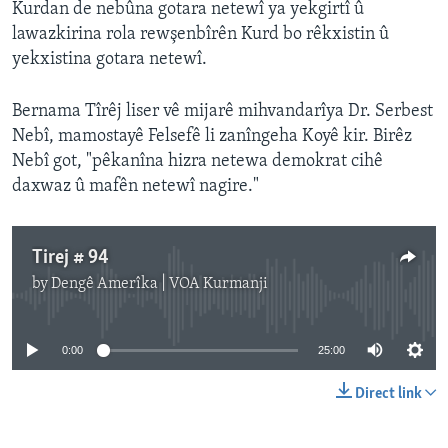
Kurdan de nebûna gotara netewî ya yekgirtî û
lawazkirina rola rewşenbîrên Kurd bo rêkxistin û
yekxistina gotara netewî.
Bernama Tîrêj liser vê mijarê mihvandarîya Dr. Serbest
Nebî, mamostayê Felsefê li zanîngeha Koyê kir. Birêz
Nebî got,
"
pêkanîna hizra netewa demokrat cihê
daxwaz û mafên netewî nagire
".
Tirej # 94
by
Dengê Amerîka | VOA Kurmanji
No media source currently available
0:00
25:00
Direct link