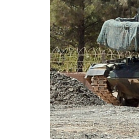
ÇAND Û HUNER
SERNIVÎS
SORANÎ