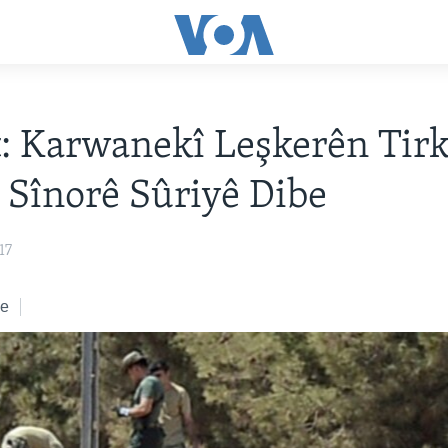
: Karwanekî Leşkerên Tirk
 Sînorê Sûriyê Dibe
17
ke