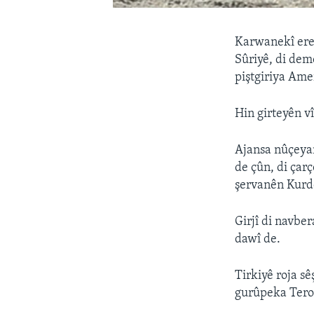
Karwanekî ereb
Sûriyê, di dem
piştgiriya Ame
Hin girteyên vî
Ajansa nûçeyan
de çûn, di çar
şervanên Kurdê
Girjî di navbe
dawî de.
Tirkiyê roja s
gurûpeka Teror