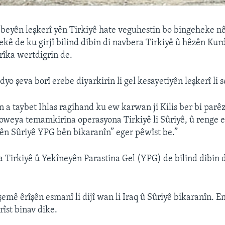
eyên leşkerî yên Tirkiyê hate veguhestin bo bingeheke nê
ekê de ku girjî bilind dibin di navbera Tirkiyê û hêzên Kur
rîka wertdigrin de.
dyo şeva borî erebe diyarkirin li gel kesayetiyên leşkerî li s
 a taybet Ihlas ragihand ku ew karwan ji Kilis ber bi parê
çoweya temamkirina operasyona Tirkiyê li Sûriyê, û renge ew
n Sûriyê YPG bên bikaranîn” eger pêwîst be.”
ra Tirkiyê û Yekîneyên Parastina Gel (YPG) de bilind dibin 
êşemê êrîşên esmanî li dijî wan li Iraq û Sûriyê bikaranîn.
îst binav dike.