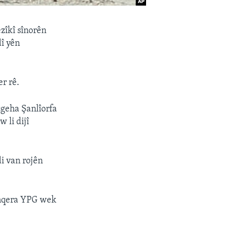
zîkî sînorên
dî yên
er rê.
zgeha Şanlîorfa
 li dijî
di van rojên
 Enqera YPG wek