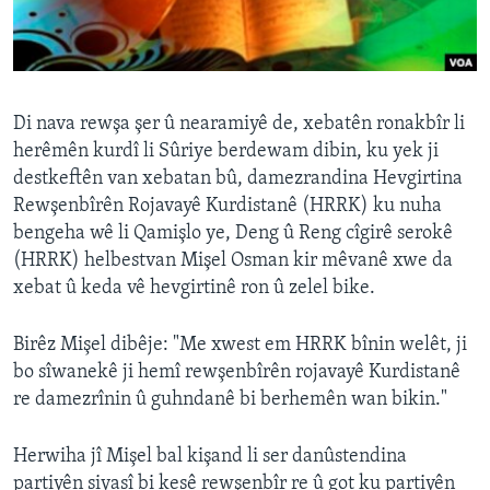
ÇAND Û HUNER
SERNIVÎS
SORANÎ
Di nava rewşa şer û nearamiyê de, xebatên ronakbîr li
herêmên kurdî li Sûriye berdewam dibin, ku yek ji
Learning English
destkeftên van xebatan bû, damezrandina Hevgirtina
Rewşenbîrên Rojavayê Kurdistanê (HRRK) ku nuha
FOLLOW US
bengeha wê li Qamişlo ye, Deng û Reng cîgirê serokê
(HRRK) helbestvan Mişel Osman kir mêvanê xwe da
xebat û keda vê hevgirtinê ron û zelel bike.
Zimanên Din
Birêz Mişel dibêje: "Me xwest em HRRK bînin welêt, ji
bo sîwanekê ji hemî rewşenbîrên rojavayê Kurdistanê
re damezrînin û guhndanê bi berhemên wan bikin."
Herwiha jî Mişel bal kişand li ser danûstendina
partiyên siyasî bi kesê rewşenbîr re û got ku partiyên