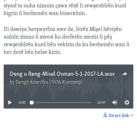
siyasî ta nuha nizanin çawa rêzê li rewşenbîrên kurd
bigrin û berhemên wan binerxînin.
Di dawiya hevpeyvîna xwe de, birêz Mişel hêviyên
anînîn ziman û xwest ku derfetên mestir li pêş
rewşenbîrên kurd bên vekirin da ku berhemên wan li
her derê bên belav kirin.
Deng u Reng-Misel Osman-5-1-2017-LA.wav
by
Dengê Amerîka | VOA Kurmanji
No media source currently available
0:00
14:47
Direct link