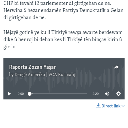
CHP bi tevahî 12 parlementer di girtîgehan de ne.
Herwiha 5 hezar endamên Partîya Demokratîk a Gelan
di girtîgehan de ne.
Hêjayê gotinê ye ku li Tirkîyê rewşa awarte berdewam
dike û her roj bi dehan kes li Tirkîyê tên binçav kirin û
girtin.
Raporta Zozan Yaşar
by
Dengê Amerîka | VOA Kurmanji
No media source currently available
0:00
2:20
Direct link