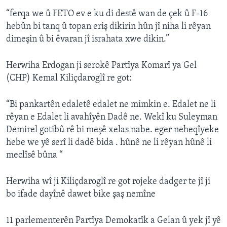
“ferqa we û FETO ev e ku di destê wan de çek û F-16
hebûn bi tanq û topan eriş dikirin hûn jî niha li rêyan
dimeşin û bi êvaran jî israhata xwe dikin.”
Herwiha Erdogan ji serokê Partîya Komarî ya Gel
(CHP) Kemal Kiliçdaroglî re got:
“Bi pankartên edaletê edalet ne mimkin e. Edalet ne li
rêyan e Edalet li avahîyên Dadê ne. Wekî ku Suleyman
Demirel gotibû rê bi meşê xelas nabe. eger neheqîyeke
hebe we yê serî li dadê bida . hûnê ne li rêyan hûnê li
meclîsê bûna “
Herwiha wî ji Kiliçdaroglî re got rojeke dadger te jî ji
bo ifade dayînê dawet bike şaş nemîne
11 parlementerên Partîya Demokatîk a Gelan û yek jî yê