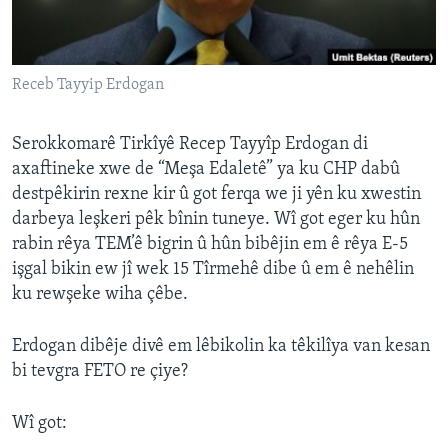
ÇAND Û HUNER
SERNIVÎS
Receb Tayyip Erdogan
SORANÎ
Learning English
Serokkomarê Tirkîyê Recep Tayyîp Erdogan di
axaftineke xwe de “Meşa Edaletê” ya ku CHP dabû
destpêkirin rexne kir û got ferqa we ji yên ku xwestin
FOLLOW US
darbeya leşkeri pêk bînin tuneye. Wî got eger ku hûn
rabin rêya TEM’ê bigrin û hûn bibêjin em ê rêya E-5
işgal bikin ew jî wek 15 Tîrmehê dibe û em ê nehêlin
Zimanên Din
ku rewşeke wiha çêbe.
Erdogan dibêje divê em lêbikolin ka têkilîya van kesan
bi tevgra FETO re çiye?
Wî got: