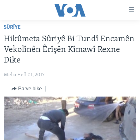
Lînkên
eksesibilîtî
Yekser
SÛRÎYE
here
DESTPÊK
Hikûmeta Sûriyê Bi Tundî Encamên
naveroka
NÛÇE
serekî
Vekolînên Êrîşên Kîmawî Rexne
HERÊMÊN KURDAN
Yekser
VÎDYO GALERÎ
Dike
here
AMERÎKA
FOTO GALERÎ
Malpera
Meha Heft 01, 2017
TIRKÎYE
RADYO
serekî
Yekser
Parve bike
SÛRÎYE
HEVPEYVÎN
here
ÎRAQ
Lêgerînê
ÎRAN
ROJHILATA NAVÎN
CÎHAN