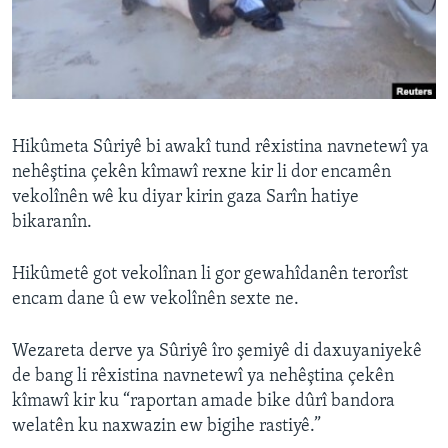
ÇAND Û HUNER
SERNIVÎS
SORANÎ
Learning English
Hikûmeta Sûriyê bi awakî tund rêxistina navnetewî ya
nehêştina çekên kîmawî rexne kir li dor encamên
vekolînên wê ku diyar kirin gaza Sarîn hatiye
FOLLOW US
bikaranîn.
Hikûmetê got vekolînan li gor gewahîdanên terorîst
Zimanên Din
encam dane û ew vekolînên sexte ne.
Wezareta derve ya Sûriyê îro şemiyê di daxuyaniyekê
de bang li rêxistina navnetewî ya nehêştina çekên
kîmawî kir ku “raportan amade bike dûrî bandora
welatên ku naxwazin ew bigihe rastiyê.”