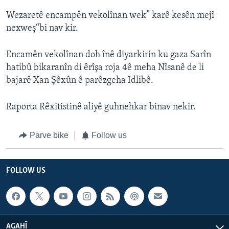
Wezaretê encampên vekolînan wek” karê kesên mejî
nexweş“bi nav kir.
Encamên vekolînan doh înê diyarkirin ku gaza Sarîn
hatibû bikaranîn di êrîşa roja 4ê meha Nîsanê de li
bajarê Xan Şêxûn ê parêzgeha Idlibê.
Raporta Rêxitistinê aliyê guhnehkar binav nekir.
Parve bike
Follow us
FOLLOW US
AGAHÎ