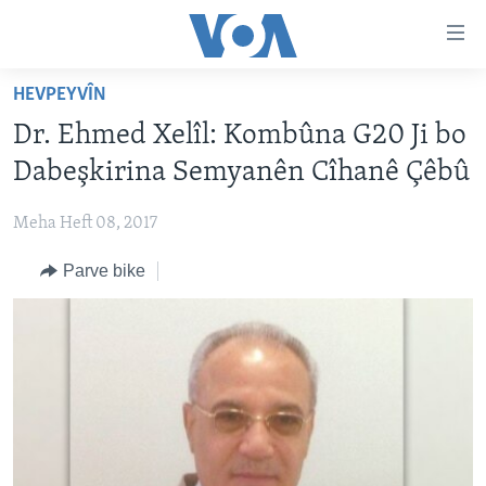
Lînkên
eksesibilîtî
Yekser
HEVPEYVÎN
here
DESTPÊK
Dr. Ehmed Xelîl: Kombûna G20 Ji bo
naveroka
NÛÇE
serekî
Dabeşkirina Semyanên Cîhanê Çêbû
HERÊMÊN KURDAN
Yekser
VÎDYO GALERÎ
here
Meha Heft 08, 2017
AMERÎKA
FOTO GALERÎ
Malpera
Parve bike
TIRKÎYE
RADYO
serekî
Yekser
SÛRÎYE
HEVPEYVÎN
here
ÎRAQ
Lêgerînê
ÎRAN
ROJHILATA NAVÎN
CÎHAN