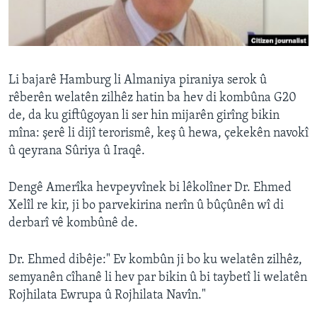
ÇAND Û HUNER
SERNIVÎS
SORANÎ
Li bajarê Hamburg li Almaniya piraniya serok û
rêberên welatên zilhêz hatin ba hev di kombûna G20
Learning English
de, da ku giftûgoyan li ser hin mijarên girîng bikin
mîna: şerê li dijî terorismê, keş û hewa, çekekên navokî
FOLLOW US
û qeyrana Sûriya û Iraqê.
Dengê Amerîka hevpeyvînek bi lêkolîner Dr. Ehmed
Xelîl re kir, ji bo parvekirina nerîn û bûçûnên wî di
Zimanên Din
derbarî vê kombûnê de.
Dr. Ehmed dibêje:" Ev kombûn ji bo ku welatên zilhêz,
semyanên cîhanê li hev par bikin û bi taybetî li welatên
Rojhilata Ewrupa û Rojhilata Navîn."