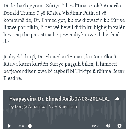
Di derbarî qeyrana Sûriye û hevdîtina serokê Amerîka
Donald Trump û yê Rûsiya Vladimir Putin di vê
kombûnê de, Dr. Ehmed got, ku ew dixwazin ku Sûriye
li xwe par bikin, ji ber wê hewil didin ku bighêjin xalên
hevbeş ji bo parastina berjewendiyên xwe di herêmê
de.
Ji aliyekî din jî, Dr. Ehmed anî ziman, ku Amerîka û
Rûsiya karin kurdên Sûriye paşguh bikin, li himberî
berjewendiyên xwe bi taybetî bi Tirkiye û rêjîma Beşar
Elesd re.
Hevpeyvîna Dr. Ehmed Xelîl-07-08-2017-LA.wav
by
Dengê Amerîka | VOA Kurmanji
No media source currently available
0:00
10:58