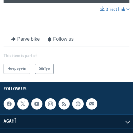
Direct link
Parve bike
Follow us
This item is part of
Hevpeyvîn
Sûrîye
FOLLOW US
AGAHÎ