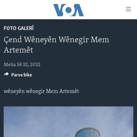
Lînkên
eksesibilîtî
Yekser
FOTO GALERÎ
here
DESTPÊK
Çend Wêneyên Wênegir Mem
naveroka
NÛÇE
serekî
Artemêt
HERÊMÊN KURDAN
Yekser
VÎDYO GALERÎ
here
Meha Sê 22, 2022
AMERÎKA
FOTO GALERÎ
Malpera
Parve bike
TIRKÎYE
RADYO
serekî
Yekser
SÛRÎYE
HEVPEYVÎN
wêneyên wênegir Mem Artemêt
here
ÎRAQ
Lêgerînê
ÎRAN
ROJHILATA NAVÎN
CÎHAN