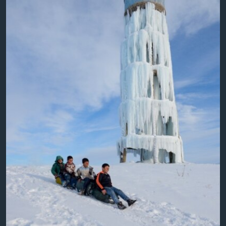
ÇAND Û HUNER
SERNIVÎS
SORANÎ
Learning English
FOLLOW US
Zimanên Din