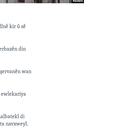
înê kir û sê
serbazên din
t şervanên wan
n ewlekariya
albatekî di
eta navxweyî.