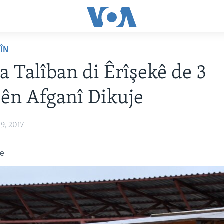
VÎN
a Talîban di Êrîşekê de 3
ên Afganî Dikuje
9, 2017
ke