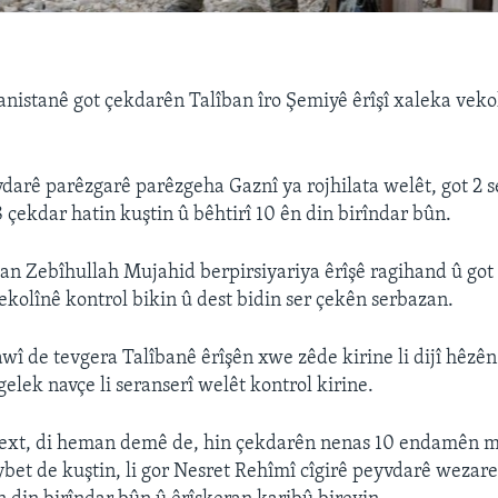
anistanê got çekdarên Talîban îro Şemiyê êrîşî xaleka vekol
vdarê parêzgarê parêzgeha Gaznî ya rojhilata welêt, got 2 
 çekdar hatin kuştin û bêhtirî 10 ên din birîndar bûn.
an Zebîhullah Mujahid berpirsiyariya êrîşê ragihand û go
ekolînê kontrol bikin û dest bidin ser çekên serbazan.
awî de tevgera Talîbanê êrîşên xwe zêde kirine li dijî hêzê
elek navçe li seranserî welêt kontrol kirine.
text, di heman demê de, hin çekdarên nenas 10 endamên m
bet de kuştin, li gor Nesret Rehîmî cîgirê peyvdarê wezar