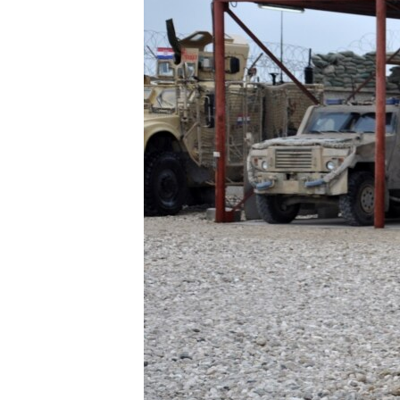
ÇAND Û HUNER
SERNIVÎS
SORANÎ