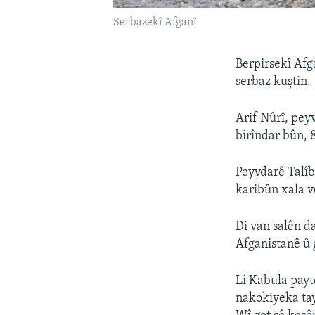
Serbazekî Afganî
Berpirsekî Afg
serbaz kuştin.
Arif Nûrî, pey
birîndar bûn, 8
Peyvdarê Talîb
karibûn xala v
Di van salên d
Afganistanê û g
Li Kabula pay
nakokiyeka tay