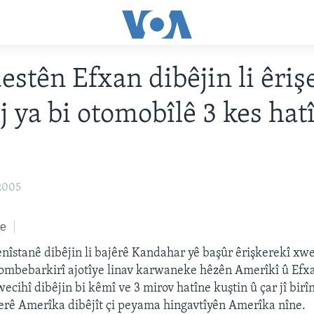
estên Efxan dibêjin li êriş
 ya bi otomobîlê 3 kes hat
2005
ke
enîstanê dibêjin li bajêrê Kandahar yê başûr êrişkerekî xwe
ombebarkirî ajotîye linav karwaneke hêzên Amerîkî û Efx
ecihî dibêjin bi kêmî ve 3 mirov hatîne kuştin û çar jî bir
erê Amerîka dibêjît çi peyama hingavtîyên Amerîka nîne.