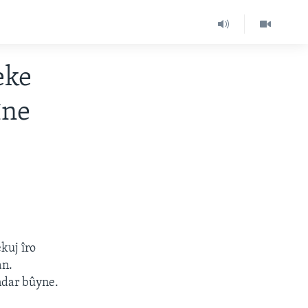
eke
îne
kuj îro
an.
îndar bûyne.