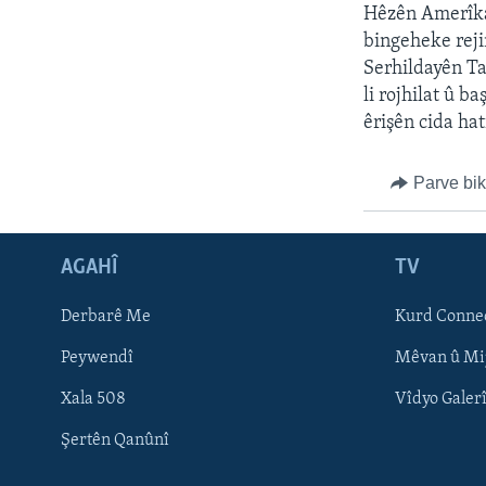
ÇAND Û HUNER
Hêzên Amerîka 
SERNIVÎS
bingeheke reji
Serhildayên Ta
SORANÎ
li rojhilat û b
êrişên cida hat
Parve bi
AGAHÎ
TV
Derbarê Me
Kurd Conne
Peywendî
Mêvan û Mi
Xala 508
Vîdyo Galer
Learning English
Şertên Qanûnî
FOLLOW US