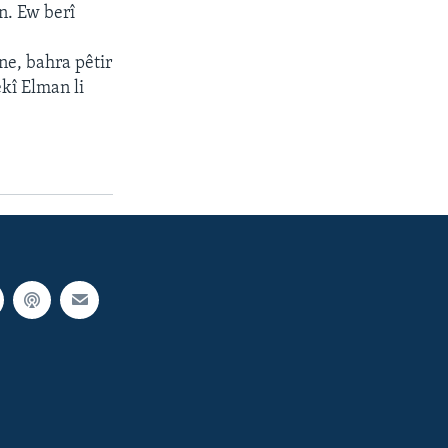
n. Ew berî
ne, bahra pêtir
ekî Elman li