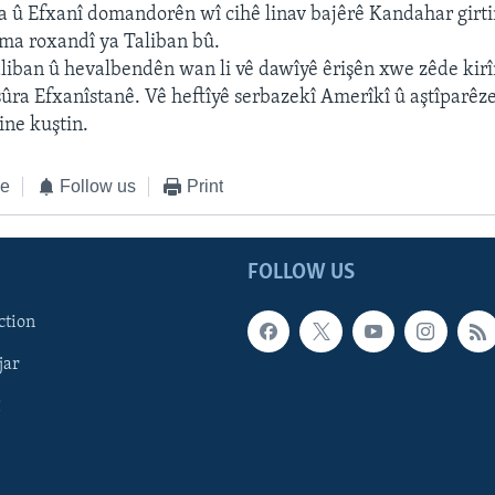
û Efxanî domandorên wî cihê linav bajêrê Kandahar girti
ma roxandî ya Taliban bû.
liban û hevalbendên wan li vê dawîyê êrişên xwe zêde kirî
aşûra Efxanîstanê. Vê heftîyê serbazekî Amerîkî û aştîparêz
ine kuştin.
ke
Follow us
Print
FOLLOW US
ction
jar
î