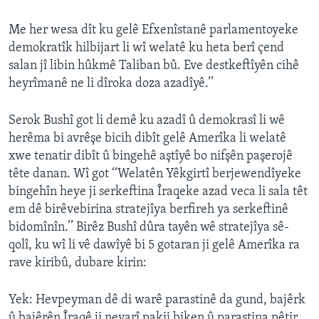
ÇAND Û HUNER
Me her wesa dît ku gelê Efxenîstanê parlamentoyeke
SERNIVÎS
demokratîk hilbijart li wî welatê ku heta berî çend
SORANÎ
salan jî libin hûkmê Taliban bû. Eve destkeftîyên cihê
heyrîmanê ne li dîroka doza azadîyê.’’
Learning English
Serok Bushî got li demê ku azadî û demokrasî li wê
herêma bi avrêşe bicih dibît gelê Amerîka li welatê
FOLLOW US
xwe tenatir dibît û bingehê aştîyê bo nifşên paşerojê
tête danan. Wî got ‘‘Welatên Yêkgirtî berjewendîyeke
bingehîn heye ji serkeftina Îraqeke azad veca li sala têt
Zimanên Din
em dê birêvebirina stratejîya berfireh ya serkeftinê
bidomînîn.’’ Birêz Bushî dûra tayên wê stratejîya sê-
qolî, ku wî li vê dawîyê bi 5 gotaran ji gelê Amerîka ra
rave kiribû, dubare kirin:
Yek: Hevpeyman dê di warê parastinê da gund, bajêrk
û bajêrên Îraqê ji neyarî pakij biken û parastina pêtir