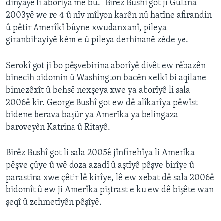
dinyayê li aborîya me bû.” Birêz Bushî got ji Gulana
2003yê we re 4 û nîv mîlyon karên nû hatîne afirandin
û pêtir Amerîkî bûyne xwudanxanî, pileya
giranbihayîyê kêm e û pileya derhînanê zêde ye.
Serokî got ji bo pêşvebirina aborîyê divêt ew rêbazên
binecih bidomin û Washington bacên xelkî bi aqilane
bimezêxît û behsê nexşeya xwe ya aborîyê li sala
2006ê kir. George Bushî got ew dê alîkarîya pêwîst
bidene berava başûr ya Amerîka ya belingaza
baroveyên Katrina û Ritayê.
Birêz Bushî got li sala 2005ê jînfirehîya li Amerîka
pêşve çûye û wê doza azadî û aştîyê pêşve birîye û
parastina xwe çêtir lê kirîye, lê ew xebat dê sala 2006ê
bidomît û ew ji Amerîka piştrast e ku ew dê bişête wan
şeqî û zehmetîyên pêşîyê.