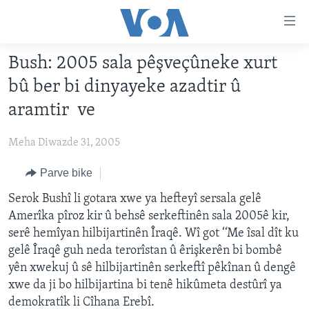
Lînkên
eksesibilîtî
Yekser
Bush: 2005 sala pêşveçûneke xurt
here
DESTPÊK
bû ber bi dinyayeke azadtir û
naveroka
NÛÇE
serekî
aramtir ve
HERÊMÊN KURDAN
Yekser
VÎDYO GALERÎ
here
Meha Diwazde 31, 2005
AMERÎKA
FOTO GALERÎ
Malpera
TIRKÎYE
Parve bike
RADYO
serekî
Yekser
SÛRÎYE
Serok Bushî li gotara xwe ya hefteyî sersala gelê
HEVPEYVÎN
here
Amerîka pîroz kir û behsê serkeftinên sala 2005ê kir,
ÎRAQ
Lêgerînê
serê hemîyan hilbijartinên Îraqê. Wî got ‘‘Me îsal dît ku
ÎRAN
gelê Îraqê guh neda terorîstan û êrişkerên bi bombê
yên xwekuj û sê hilbijartinên serkeftî pêkînan û dengê
ROJHILATA NAVÎN
xwe da ji bo hilbijartina bi tenê hikûmeta destûrî ya
CÎHAN
demokratîk li Cîhana Erebî.