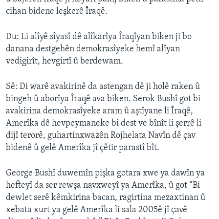
cihan bidene leşkerê Îraqê.
Du: Li alîyê sîyasî dê alîkarîya Îraqîyan biken ji bo
danana destgehên demokrasîyeke hemî alîyan
vedigirît, hevgirtî û berdewam.
Sê: Di warê avakirinê da astengan dê ji holê raken û
bingeh û aborîya Îraqê ava biken. Serok Bushî got bi
avakirina demokrasîyeke aram û aştîyane li Îraqê,
Amerîka dê hevpeymaneke bi dest ve bînît li şerrê li
dijî terorê, guhartinxwazên Rojhelata Navîn dê çav
bidenê û gelê Amerîka jî çêtir parastî bît.
George Bushî duwemîn pişka gotara xwe ya dawîn ya
hefteyî da ser rewşa navxweyî ya Amerîka, û got “Bi
dewlet serê kêmkirina bacan, ragirtina mezaxtinan û
xebata xurt ya gelê Amerîka li sala 2005ê jî çavê