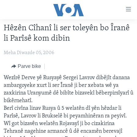
Lînkên
eksesibilîtî
Yekser
Hêzên Cîhanî li ser toleyên bo Îranê
here
DESTPÊK
li Parîsê kom dibin
naveroka
NÛÇE
serekî
Meha Diwazde 05, 2006
HERÊMÊN KURDAN
Yekser
VÎDYO GALERÎ
here
AMERÎKA
FOTO GALERÎ
Parve bike
Malpera
TIRKÎYE
RADYO
Wezîrê Derve yê Rusyayê Sergei Lavrov dibêjît danana
serekî
ambargoyeke xurt li ser Îranê ji ber xebata wê ya
Yekser
SÛRÎYE
HEVPEYVÎN
zaxkirina Uranyumê dê bibîte bizavekî bêberpirsîyarî û
here
ÎRAQ
bikêrnehatî.
Lêgerînê
Berî civîna linav Rusya û 5 welatên dî yên hêzdar li
ÎRAN
Parîsê, Lavrov li Brukselê bi peyamhinêran ra peyivî.
ROJHILATA NAVÎN
Wî got bizavên welatên Rojavayî ji bo cizakirina
Tehranê nagehine armancê û dê encamên berevajî
CÎHAN