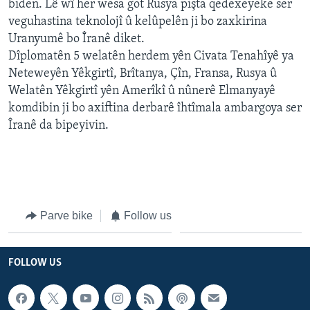
biden. Lê wî her wesa got Rusya pişta qedexeyeke ser
ÇAND Û HUNER
veguhastina teknolojî û kelûpelên ji bo zaxkirina
SERNIVÎS
Uranyumê bo Îranê diket.
Dîplomatên 5 welatên herdem yên Civata Tenahîyê ya
SORANÎ
Neteweyên Yêkgirtî, Brîtanya, Çîn, Fransa, Rusya û
Welatên Yêkgirtî yên Amerîkî û nûnerê Elmanyayê
Learning English
komdibin ji bo axiftina derbarê îhtîmala ambargoya ser
Îranê da bipeyivin.
FOLLOW US
Zimanên Din
Parve bike
Follow us
FOLLOW US