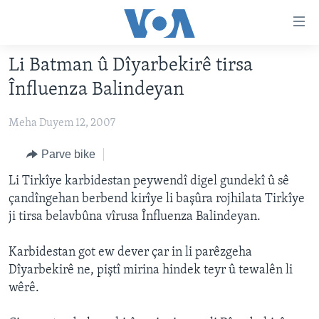
Lînkên
eksesibilîtî
Yekser
Li Batman û Dîyarbekirê tirsa
here
DESTPÊK
Înfluenza Balindeyan
naveroka
NÛÇE
serekî
Meha Duyem 12, 2007
HERÊMÊN KURDAN
Yekser
VÎDYO GALERÎ
here
AMERÎKA
FOTO GALERÎ
Parve bike
Malpera
TIRKÎYE
RADYO
Li Tirkîye karbidestan peywendî digel gundekî û sê
serekî
çandîngehan berbend kirîye li başûra rojhilata Tirkîye
Yekser
SÛRÎYE
HEVPEYVÎN
ji tirsa belavbûna vîrusa Înfluenza Balindeyan.
here
ÎRAQ
Lêgerînê
Karbidestan got ew dever çar in li parêzgeha
ÎRAN
Dîyarbekirê ne, piştî mirina hindek teyr û tewalên li
ROJHILATA NAVÎN
wêrê.
CÎHAN