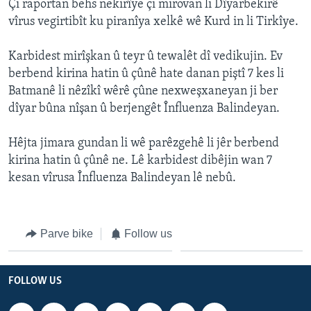
Çi raportan behs nekirîye çi mirovan li Dîyarbekirê
ÇAND Û HUNER
vîrus vegirtibît ku piranîya xelkê wê Kurd in li Tirkîye.
SERNIVÎS
Karbidest mirîşkan û teyr û tewalêt dî vedikujin. Ev
SORANÎ
berbend kirina hatin û çûnê hate danan piştî 7 kes li
Batmanê li nêzîkî wêrê çûne nexweşxaneyan ji ber
Learning English
dîyar bûna nîşan û berjengêt Înfluenza Balindeyan.
FOLLOW US
Hêjta jimara gundan li wê parêzgehê li jêr berbend
kirina hatin û çûnê ne. Lê karbidest dibêjin wan 7
kesan vîrusa Înfluenza Balindeyan lê nebû.
Zimanên Din
Parve bike
Follow us
FOLLOW US