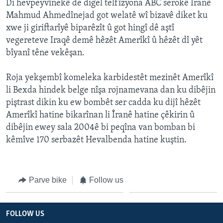
Di hevpeyvînekê de digel telfîzyona ABC serokê Îranê
ÇAND Û HUNER
Mahmud Ahmedînejad got welatê wî bizavê diket ku
SERNIVÎS
xwe ji giriftarîyê biparêzît û got hingî dê aştî
vegereteve Iraqê demê hêzêt Amerîkî û hêzêt dî yêt
SORANÎ
bîyanî têne vekêşan.
Learning English
Roja yekşembî komeleka karbidestêt mezinêt Amerîkî
li Bexda hindek belge nîşa rojnamevana dan ku dibêjin
FOLLOW US
piştrast dikin ku ew bombêt ser cadda ku dijî hêzêt
Amerîkî hatine bikarînan li Îranê hatine çêkirin û
dibêjin ewey sala 2004ê bi peqîna van bomban bi
kêmîve 170 serbazêt Hevalbenda hatine kuştin.
Zimanên Din
Parve bike
Follow us
FOLLOW US