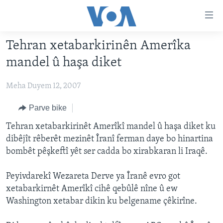
Lînkên
eksesibilîtî
Yekser
Tehran xetabarkirinên Amerîka
here
DESTPÊK
mandel û haşa diket
naveroka
NÛÇE
serekî
Meha Duyem 12, 2007
HERÊMÊN KURDAN
Yekser
VÎDYO GALERÎ
here
AMERÎKA
FOTO GALERÎ
Parve bike
Malpera
TIRKÎYE
RADYO
Tehran xetabarkirinêt Amerîkî mandel û haşa diket ku
serekî
dibêjît rêberêt mezinêt Îranî ferman daye bo hinartina
Yekser
SÛRÎYE
HEVPEYVÎN
bombêt pêşkeftî yêt ser cadda bo xirabkaran li Iraqê.
here
ÎRAQ
Lêgerînê
Peyivdarekî Wezareta Derve ya Îranê evro got
ÎRAN
xetabarkirnêt Amerîkî cihê qebûlê nîne û ew
ROJHILATA NAVÎN
Washington xetabar dikin ku belgename çêkirîne.
CÎHAN