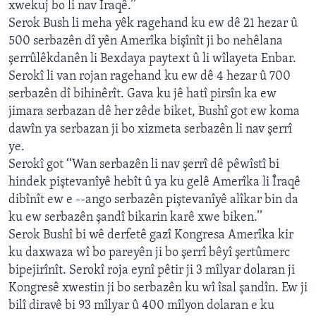
xwekuj bo li nav Îraqê.’’
Serok Bush li meha yêk ragehand ku ew dê 21 hezar û
500 serbazên dî yên Amerîka bişînît ji bo nehêlana
şerrûlêkdanên li Bexdaya paytext û li wîlayeta Enbar.
Serokî li van rojan ragehand ku ew dê 4 hezar û 700
serbazên dî bihinêrît. Gava ku jê hatî pirsîn ka ew
jimara serbazan dê her zêde biket, Bushî got ew koma
dawîn ya serbazan ji bo xizmeta serbazên li nav şerrî
ye.
Serokî got ‘‘Wan serbazên li nav şerrî dê pêwîstî bi
hindek piştevanîyê hebît û ya ku gelê Amerîka li Îraqê
dibînît ew e --ango serbazên piştevanîyê alîkar bin da
ku ew serbazên şandî bikarin karê xwe biken.’’
Serok Bushî bi wê derfetê gazî Kongresa Amerîka kir
ku daxwaza wî bo pareyên ji bo şerrî bêyî şertûmerc
bipejirînît. Serokî roja eynî pêtir ji 3 mîlyar dolaran ji
Kongresê xwestin ji bo serbazên ku wî îsal şandîn. Ew ji
bilî diravê bi 93 mîlyar û 400 mîlyon dolaran e ku