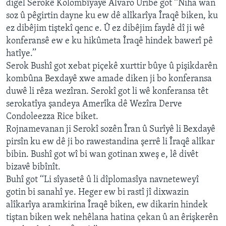
digel Serokê Kolombîyayê Alvaro Uribe got ‘‘Niha wan
ÇAND Û HUNER
soz û pêgirtin dayne ku ew dê alîkarîya Îraqê biken, ku
SERNIVÎS
ez dibêjim tiştekî qenc e. Û ez dibêjim faydê dî ji wê
konferansê ew e ku hikûmeta Îraqê hindek bawerî pê
SORANÎ
hatîye.’’
Serok Bushî got xebat piçekê xurttir bûye û pişikdarên
Learning English
kombûna Bexdayê xwe amade diken ji bo konferansa
duwê li rêza wezîran. Serokî got li wê konferansa têt
FOLLOW US
serokatîya şandeya Amerîka dê Wezîra Derve
Condoleezza Rice biket.
Rojnamevanan ji Serokî sozên Îran û Surîyê li Bexdayê
pirsîn ku ew dê ji bo rawestandina şerrê li Îraqê alîkar
Zimanên Din
bibin. Bushî got wî bi wan gotinan xweş e, lê divêt
bizavê bibînît.
Buhî got ‘‘Li sîyasetê û li dîplomasîya navneteweyî
gotin bi sanahî ye. Heger ew bi rastî jî dixwazin
alîkarîya aramkirina Îraqê biken, ew dikarin hindek
tiştan biken wek nehêlana hatina çekan û an êrişkerên