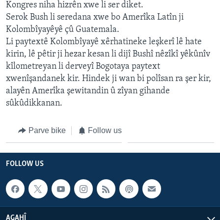
Kongres niha hizrên xwe li ser diket.
Serok Bush li seredana xwe bo Amerîka Latîn ji
Kolombîyayêyê çû Guatemala.
Li paytextê Kolombîyayê xêrhatineke leşkerî lê hate
kirin, lê pêtir ji hezar kesan li dijî Bushî nêzîkî yêkûnîv
kîlometreyan li derveyî Bogotaya paytext
xwenîşandanek kir. Hindek ji wan bi polîsan ra şer kir,
alayên Amerîka şewitandin û zîyan gihande
sûkûdikkanan.
Parve bike
Follow us
FOLLOW US
AGAHÎ