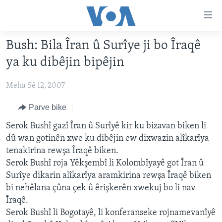
Lînkên
eksesibilîtî
Yekser
Bush: Bila Îran û Surîye ji bo Îraqê
here
DESTPÊK
ya ku dibêjin bipêjin
naveroka
NÛÇE
serekî
Meha Sê 12, 2007
HERÊMÊN KURDAN
Yekser
VÎDYO GALERÎ
here
AMERÎKA
FOTO GALERÎ
Parve bike
Malpera
TIRKÎYE
RADYO
Serok Bushî gazî Îran û Surîyê kir ku bizavan biken li
serekî
dû wan gotinên xwe ku dibêjin ew dixwazin alîkarîya
Yekser
SÛRÎYE
HEVPEYVÎN
tenakirina rewşa Îraqê biken.
here
ÎRAQ
Serok Bushî roja Yêkşembî li Kolombîyayê got Îran û
Lêgerînê
Surîye dikarin alîkarîya aramkirina rewşa Îraqê biken
ÎRAN
bi nehêlana çûna çek û êrişkerên xwekuj bo li nav
ROJHILATA NAVÎN
Îraqê.
Serok Bushî li Bogotayê, li konferanseke rojnamevanîyê
CÎHAN