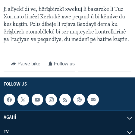
ÇAND Û HUNER
Ji alîyekî dî ve, hêrîşbirekî xwekuj li bazareke li Tuz
SERNIVÎS
Xormato li nêzî Kerkukê xwe peqand û bi kêmîve du
kes kuştin. Polîs dibêje li rojava Bexdayê dema ku
SORANÎ
êrîşbirek otomobîlekê bi ser nuqteyeke kontrolkirinê
ya Iraqîyan ve peqandîye, du medenî pê hatine kuştin.
Learning English
FOLLOW US
Parve bike
Follow us
FOLLOW US
Zimanên Din
AGAHÎ
TV