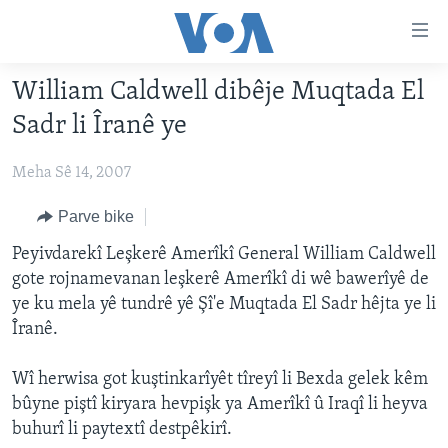
Lînkên
eksesibilîtî
Yekser
William Caldwell dibêje Muqtada El
here
DESTPÊK
Sadr li Îranê ye
naveroka
NÛÇE
serekî
Meha Sê 14, 2007
HERÊMÊN KURDAN
Yekser
VÎDYO GALERÎ
here
AMERÎKA
FOTO GALERÎ
Parve bike
Malpera
TIRKÎYE
RADYO
Peyivdarekî Leşkerê Amerîkî General William Caldwell
serekî
gote rojnamevanan leşkerê Amerîkî di wê bawerîyê de
Yekser
SÛRÎYE
HEVPEYVÎN
ye ku mela yê tundrê yê Şî'e Muqtada El Sadr hêjta ye li
here
ÎRAQ
Îranê.
Lêgerînê
ÎRAN
Wî herwisa got kuştinkarîyêt tîreyî li Bexda gelek kêm
ROJHILATA NAVÎN
bûyne piştî kiryara hevpişk ya Amerîkî û Iraqî li heyva
buhurî li paytextî destpêkirî.
CÎHAN