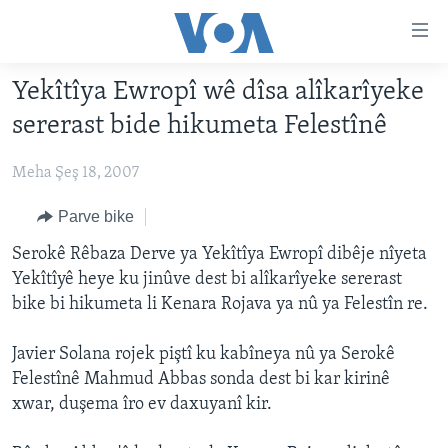
Lînkên
eksesibilîtî
Yekser
Yekîtîya Ewropî wê dîsa alîkarîyeke
here
DESTPÊK
sererast bide hikumeta Felestînê
naveroka
NÛÇE
serekî
Meha Şeş 18, 2007
HERÊMÊN KURDAN
Yekser
VÎDYO GALERÎ
here
AMERÎKA
FOTO GALERÎ
Parve bike
Malpera
TIRKÎYE
RADYO
Serokê Rêbaza Derve ya Yekîtîya Ewropî dibêje nîyeta
serekî
Yekîtîyê heye ku jinûve dest bi alîkarîyeke sererast
Yekser
SÛRÎYE
HEVPEYVÎN
bike bi hikumeta li Kenara Rojava ya nû ya Felestîn re.
here
ÎRAQ
Lêgerînê
Javier Solana rojek piştî ku kabîneya nû ya Serokê
ÎRAN
Felestînê Mahmud Abbas sonda dest bi kar kirinê
ROJHILATA NAVÎN
xwar, duşema îro ev daxuyanî kir.
CÎHAN