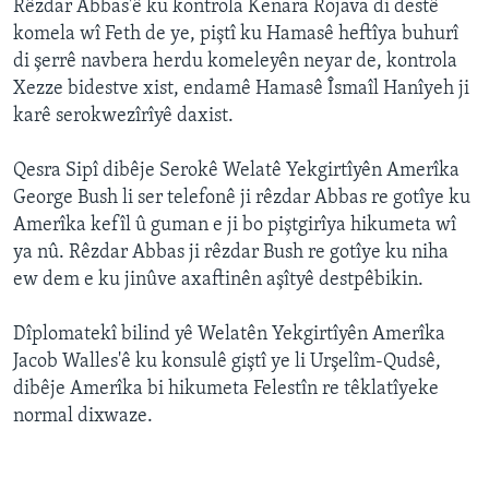
Rêzdar Abbas'ê ku kontrola Kenara Rojava di destê
ÇAND Û HUNER
komela wî Feth de ye, piştî ku Hamasê heftîya buhurî
SERNIVÎS
di şerrê navbera herdu komeleyên neyar de, kontrola
Xezze bidestve xist, endamê Hamasê Îsmaîl Hanîyeh ji
SORANÎ
karê serokwezîrîyê daxist.
Learning English
Qesra Sipî dibêje Serokê Welatê Yekgirtîyên Amerîka
George Bush li ser telefonê ji rêzdar Abbas re gotîye ku
FOLLOW US
Amerîka kefîl û guman e ji bo piştgirîya hikumeta wî
ya nû. Rêzdar Abbas ji rêzdar Bush re gotîye ku niha
ew dem e ku jinûve axaftinên aşîtyê destpêbikin.
Zimanên Din
Dîplomatekî bilind yê Welatên Yekgirtîyên Amerîka
Jacob Walles'ê ku konsulê giştî ye li Urşelîm-Qudsê,
dibêje Amerîka bi hikumeta Felestîn re têklatîyeke
normal dixwaze.